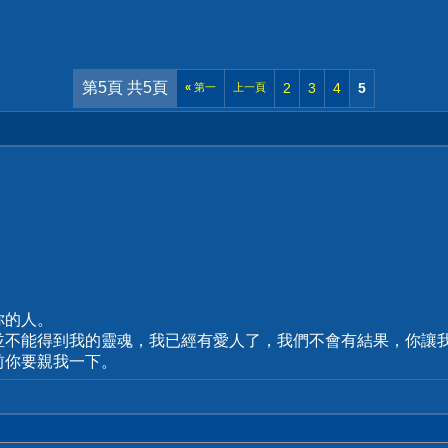
第5頁 共5頁
2
3
4
5
«
第一
上一頁
你的人。
並不能得到我的靈魂，我已經有愛人了，我們不會有結果，你讓
前你要親我一下。