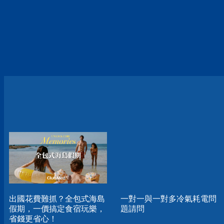
出國花費難抓？全包式海島
一對一與一對多冷氣耗電問
假期，一價搞定食宿玩樂，
題請問
省錢更省心！