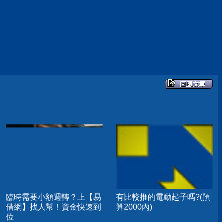
臨時需要小額週轉？上【易
有比較推的電動起子嗎?(預
借網】找人幫！資金快速到
算2000內)
位