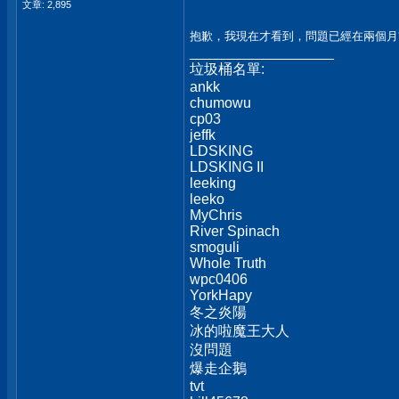
文章: 2,895
抱歉，我現在才看到，問題已經在兩個月
__________________
垃圾桶名單:
ankk
chumowu
cp03
jeffk
LDSKING
LDSKING II
leeking
leeko
MyChris
River Spinach
smoguli
Whole Truth
wpc0406
YorkHapy
冬之炎陽
冰的啦魔王大人
沒問題
爆走企鵝
tvt