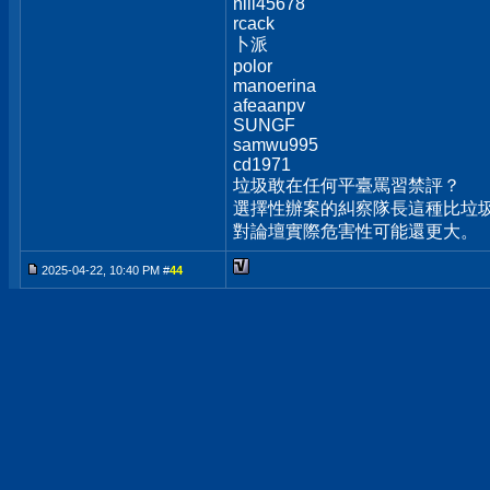
hill45678
rcack
卜派
polor
manoerina
afeaanpv
SUNGF
samwu995
cd1971
垃圾敢在任何平臺罵習禁評？
選擇性辦案的糾察隊長這種比垃圾
對論壇實際危害性可能還更大。
2025-04-22, 10:40 PM #
44