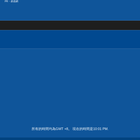
PR・易借網
所有的時間均為GMT +8。 現在的時間是
10:01 PM
.