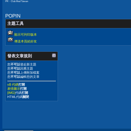
PR・Club Med Taiwan
POPIN
主題工具
顯示可列印版本
傳送本頁給好友
發表文章規則
您
不可以
發起新主題
您
不可以
回應主題
您
不可以
上傳附加檔案
您
不可以
編輯您的文章
vB 代碼
打開
表情圖示
打開
[IMG]
代碼
打開
HTML代碼
關閉