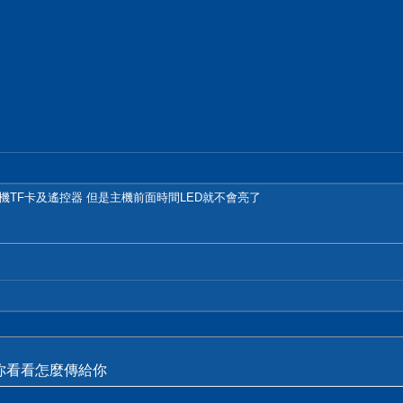
G 11刷機TF卡及遙控器 但是主機前面時間LED就不會亮了
 你看看怎麼傳給你