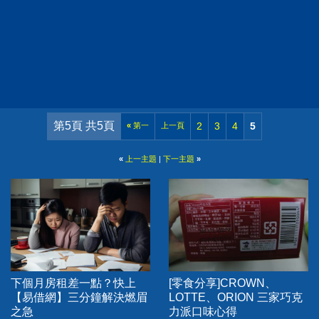
第5頁 共5頁
2
3
4
5
«
第一
上一頁
«
上一主題
|
下一主題
»
下個月房租差一點？快上
[零食分享]CROWN、
【易借網】三分鐘解決燃眉
LOTTE、ORION 三家巧克
之急
力派口味心得