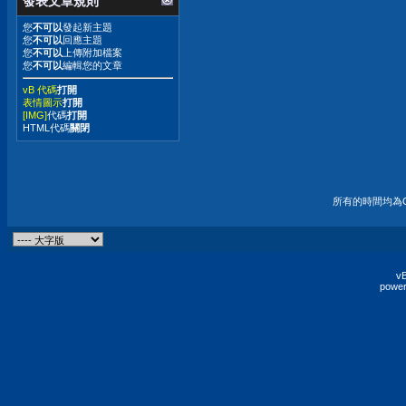
發表文章規則
您
不可以
發起新主題
您
不可以
回應主題
您
不可以
上傳附加檔案
您
不可以
編輯您的文章
vB 代碼
打開
表情圖示
打開
[IMG]
代碼
打開
HTML代碼
關閉
所有的時間均為G
vB
power