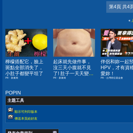
第4頁 共4
«
檸檬搭配它，臉上
起床就先做件事，
伴侶和妳一起
斑點全部消失了，
沒三天小腹就不見
HPV，才有資
小肚子都變平坦了
了! 肚子一天天變
愛妳！
PR・新素簡
PR・新素簡
PR・台灣癌症基金會
小！
POPIN
主題工具
顯示可列印版本
傳送本頁給好友