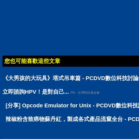
您也可能喜歡這些文章
《大男孩的大玩具》塔式吊車篇 - PCDVD數位科技討
立即諮詢HPV！是對自己...
PR・台灣癌症基金會
[分享] Opcode Emulator for Unix - PCDVD數位
辣椒粉含致癌物蘇丹紅，製成各式產品流竄全台 - PC