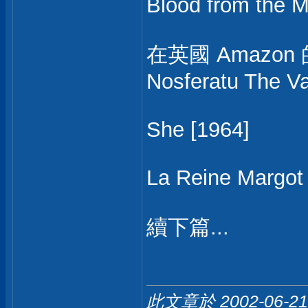
Blood from the 
在英國 Amazon
Nosferatu The V
She [1964]
La Reine Margot 
續下篇...
此文章於 2002-06-2