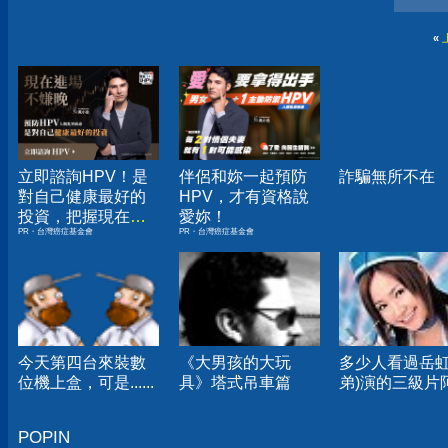
«
立即諮詢HPV！是
伴侶和妳一起預防
詐騙無所不在
對自己健康最好的
HPV，才有資格說
投資，把握現在不
愛妳！
PR・台灣癌症基金會
PR・台灣癌症基金會
嫌晚！
今天第四台來裝數
《大男孩的大玩
多少人看過岳虹
位機上盒，可是......
具》塔式吊車篇
弟)演的三級片阿
POPIN