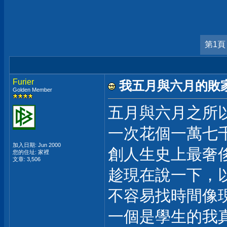
第1頁
Furier
我五月與六月的敗家
Golden Member
五月與六月之所以
一次花個一萬七
加入日期: Jun 2000
創人生史上最奢
您的住址: 家裡
文章: 3,506
趁現在說一下，
不容易找時間像現
一個是學生的我