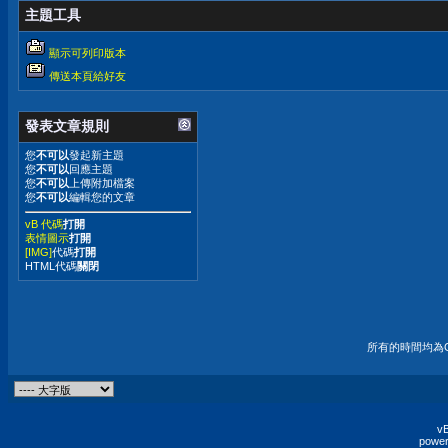
主題工具
顯示可列印版本
傳送本頁給好友
發表文章規則
您
不可以
發起新主題
您
不可以
回應主題
您
不可以
上傳附加檔案
您
不可以
編輯您的文章
vB 代碼
打開
表情圖示
打開
[IMG]
代碼
打開
HTML代碼
關閉
所有的時間均為G
vB
power