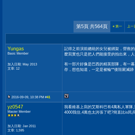
第5頁 共564頁
«
第一
上一
Yungas
記得之前演前總統的女兒被綁架，營救的
Basic Member
麼寫實也只是把人們能接受的拍出來，人
有一部片好像是巴西的精英部隊，有一幕
加入日期: May 2013
文章: 12
存，想也知道，一定是被輪**後毀屍滅
2016-09-09, 10:38 PM #
41
yz0547
我看維基上寫的艾斯科巴有4萬私人軍隊
Master Member
4000我信,4萬也太誇張了吧?簡直比is民兵還
加入日期: Jan 2011
文章: 1,595