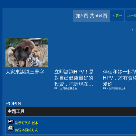
第5頁 共564頁
«
第一
上一
«
大家來認識三疊字
立即諮詢HPV！是
伴侶和妳一起
對自己健康最好的
HPV，才有資
投資，把握現在不
愛妳！
PR・台灣癌症基金會
PR・台灣癌症基金會
嫌晚！
POPIN
主題工具
顯示可列印版本
傳送本頁給好友