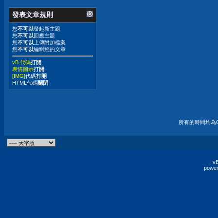
發表文章規則
您
不可以
發起新主題
您
不可以
回應主題
您
不可以
上傳附加檔案
您
不可以
編輯您的文章
vB 代碼
打開
表情圖示
打開
[IMG]
代碼
打開
HTML代碼
關閉
所有的時間均為G
vB
power