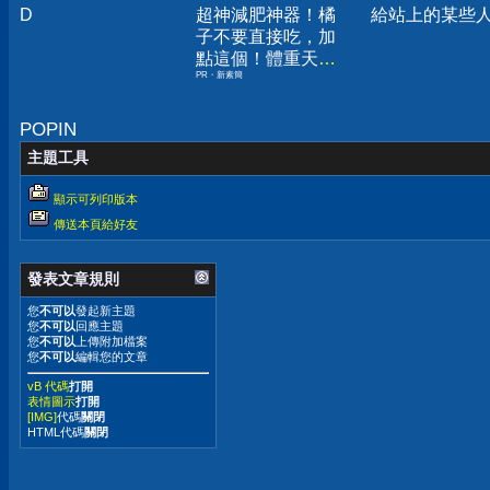
D
超神減肥神器！橘
給站上的某些
子不要直接吃，加
點這個！體重天天
PR・新素簡
下降
POPIN
主題工具
顯示可列印版本
傳送本頁給好友
發表文章規則
您
不可以
發起新主題
您
不可以
回應主題
您
不可以
上傳附加檔案
您
不可以
編輯您的文章
vB 代碼
打開
表情圖示
打開
[IMG]
代碼
關閉
HTML代碼
關閉