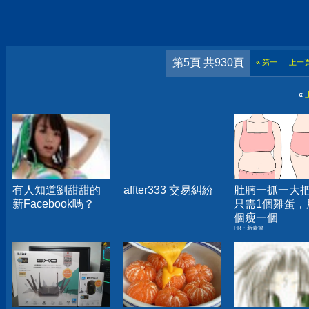
第5頁 共930頁
«
第一
上一
«
有人知道劉甜甜的
affter333 交易糾紛
肚腩一抓一大
新Facebook嗎？
只需1個雞蛋，
個瘦一個
PR・新素簡