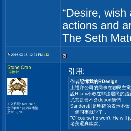
“Desire, wish 
actions and are
The Seth Mate
2016-03-16, 12:21 PM #
43
Stone Crab
引用:
*停權中*
作者
記憶我的RDesign
上禮拜公司的同事在聊民主黨
說Hilary不敢在非法居民的
尤其是會不會deport他們，
加入日期: Mar 2015
Sanders則是明確的表示不會
您的住址: 熱火隊地盤
一個同事就説了，
文章: 2,703
"Of course he won't. He will j
老美還真幽默。