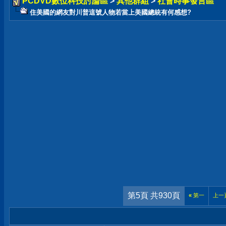
PCDVD數位科技討論區
>
其他群組
>
社會時事發言區
住美國的網友對川普這號人物若當上美國總統有何感想?
第5頁 共930頁
«
第一
上一