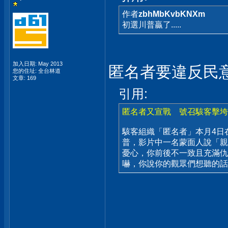
作者
zbhMbKvbKNXm
初選川普贏了.....
加入日期: May 2013
匿名者要違反民
您的住址: 全台林道
文章: 169
引用:
匿名者又宣戰 號召駭客擊垮
駭客組織「匿名者」本月4日在
普，影片中一名蒙面人說「親
憂心，你前後不一致且充滿仇
嚇，你說你的觀眾們想聽的話