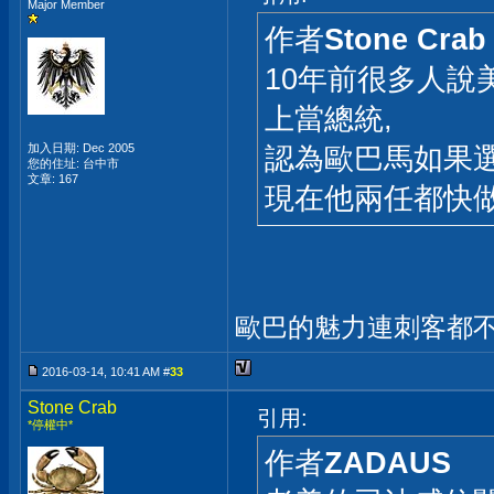
Major Member
作者
Stone Crab
10年前很多人
上當總統,
加入日期: Dec 2005
認為歐巴馬如果
您的住址: 台中市
文章: 167
現在他兩任都快
歐巴的魅力連刺客都不忍殺
2016-03-14, 10:41 AM #
33
Stone Crab
引用:
*停權中*
作者
ZADAUS