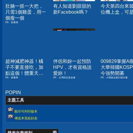
肚腩一抓一大把，
有人知道劉甜甜的
今天第四台來
只需1個雞蛋，用一
新Facebook嗎？
位機上盒，可是...
個瘦一個
PR・新素簡
超神減肥神器！橘
伴侶和妳一起預防
009829掌握A
子不要直接吃，加
HPV，才有資格說
大華韓國KOSPI
點這個！體重天天
愛妳！
今強勢開募
PR・新素簡
PR・台灣癌症基金會
PR・大華銀全能行銷方案
下降
POPIN
主題工具
顯示可列印版本
傳送本頁給好友