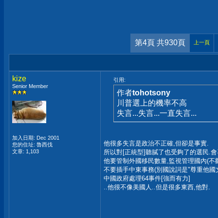
第4頁 共930頁
上一頁
kize
引用:
Senior Member
作者
tohotsony
川普選上的機率不高
失言...失言...一直失言...
加入日期: Dec 2001
他很多失言是政治不正確,但卻是事實.
您的住址: 魯西伐
文章: 1,103
所以對[正統型]聽膩了也受夠了的選民.
他要管制外國移民數量,監視管理國內(不歡
不要插手中東事務(別國說詞是"尊重他國文
中國政府處理64事件[強而有力]
..他很不像美國人..但是很多東西,他對.