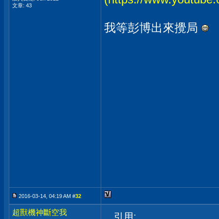
文章: 43
我等彭博出來攪局
2016-03-14, 04:19 AM #
32
超獸機神斷空我
引用: