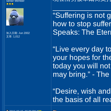
Senior Member
_____________
“Suffering is not 
how to stop suffer
Speaks: The Etern
加入日期: Jun 2002
文章: 1,012
“Live every day to
your hopes for the
today you will not
may bring.” - The
“Desire, wish and
the basis of all re