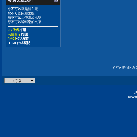
發表文章規則
您
不可以
發起新主題
您
不可以
回應主題
您
不可以
上傳附加檔案
您
不可以
編輯您的文章
vB 代碼
打開
表情圖示
打開
[IMG]
代碼
關閉
HTML代碼
關閉
所有的時間均為G
vB
power