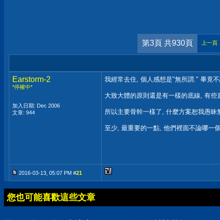
第3頁 共930頁
上一頁
Earstorm-2
我經常去住, 個人感想是"無所謂." 畢竟
*停權中*
大致大體的原則還是有一樣的底線, 有些直
加入日期: Dec 2006
所以主要骨幹一樣了, 什麼方案恕我愚昧
文章: 944
至少, 最重要的一點, 他們裡面不論哪一
2016-03-13, 05:07 PM #
21
您也可能喜歡這些文章