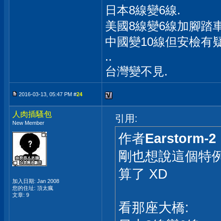
日本8線變6線.
美國8線變6線加腳踏車
中國變10線但安檢有疑
..
台灣變不見.
2016-03-13, 05:47 PM #
24
人肉插騷包
引用:
New Member
作者
Earstorm-2
剛也想說這個特例
算了 XD
加入日期: Jan 2008
您的住址: 頂太瘋
文章: 9
看那座大橋: