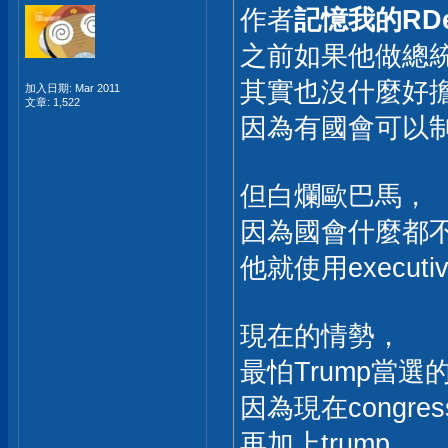
作者
記憶我的RDe
之前如果他做總
其實也沒什麼好
加入日期: Mar 2011
文章: 1,522
因為有國會可以
但白爛歐巴馬，
因為國會什麼都
他就使用execut
現在的情勢，
最怕Trump當
因為現在congres
再加上trump，