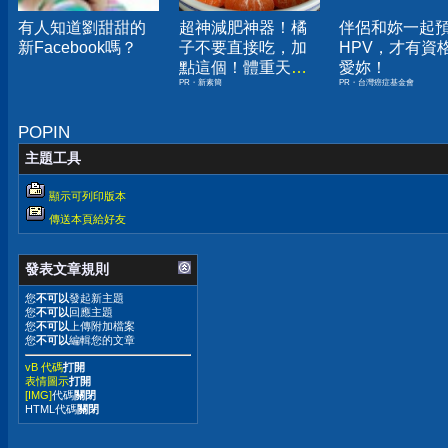
有人知道劉甜甜的
超神減肥神器！橘
伴侶和妳一起
新Facebook嗎？
子不要直接吃，加
HPV，才有資
點這個！體重天天
愛妳！
PR・新素簡
PR・台灣癌症基金會
下降
POPIN
主題工具
顯示可列印版本
傳送本頁給好友
發表文章規則
您
不可以
發起新主題
您
不可以
回應主題
您
不可以
上傳附加檔案
您
不可以
編輯您的文章
vB 代碼
打開
表情圖示
打開
[IMG]
代碼
關閉
HTML代碼
關閉