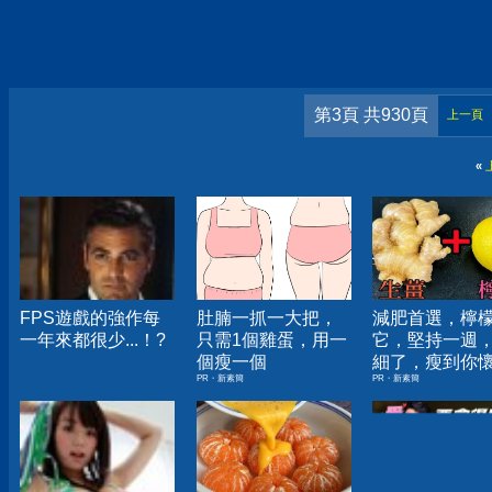
第3頁 共930頁
上一頁
«
FPS遊戲的強作每
肚腩一抓一大把，
減肥首選，檸
一年來都很少...！?
只需1個雞蛋，用一
它，堅持一週
個瘦一個
細了，瘦到你
PR・新素簡
PR・新素簡
人生