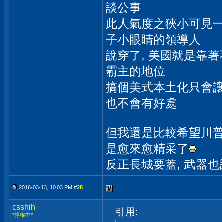
談公事
此人氣度之狹小可見一
子小眼睛的領導人
說穿了, 美國就是靠
霸主的地位
搞個美式本土化只會讓
也不會有好處
但我還是比較希望川普
是愈來愈精采了
反正長城要蓋, 武器也記得要
2016-03-13, 10:03 PM #
28
csshih
引用:
*停權中*