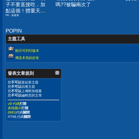
子不要直接吃，加
嗎??被騙兩次了
點這個！體重天天
PR・新素簡
下降
POPIN
主題工具
顯示可列印版本
傳送本頁給好友
發表文章規則
您
不可以
發起新主題
您
不可以
回應主題
您
不可以
上傳附加檔案
您
不可以
編輯您的文章
vB 代碼
打開
表情圖示
打開
[IMG]
代碼
關閉
HTML代碼
關閉