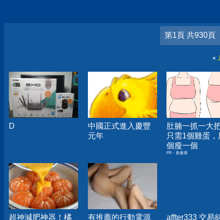
第1頁 共930頁
«
D
中國正式進入慶豐
肚腩一抓一大
元年
只需1個雞蛋，
個瘦一個
PR・新素簡
超神減肥神器！橘
有推薦的行動電源
affter333 交