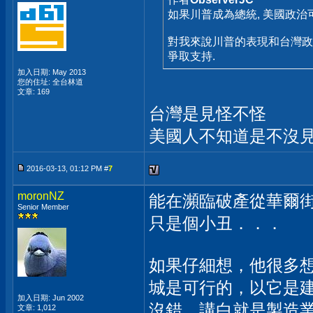
如果川普成為總統, 美國政治
對我來說川普的表現和台灣政
爭取支持.
加入日期: May 2013
您的住址: 全台林道
文章: 169
台灣是見怪不怪
美國人不知道是不沒
2016-03-13, 01:12 PM #
7
moronNZ
能在瀕臨破產從華爾
Senior Member
只是個小丑．．．
如果仔細想，他很多
城是可行的，以它是
加入日期: Jun 2002
沒錯，講白就是製造
文章: 1,012