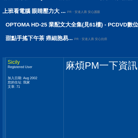
上班看電腦 眼睛壓力大 ...
PR・安達人壽 安心護眼
OPTOMA HD-25 業配文大全集(見61樓) - PCDVD
甜點手搖下午茶 癌細胞易...
PR・安達人壽 安心抗癌
Sicily
麻煩PM一下資訊
Registered User
加入日期: Aug 2002
您的住址: 我家
文章: 71