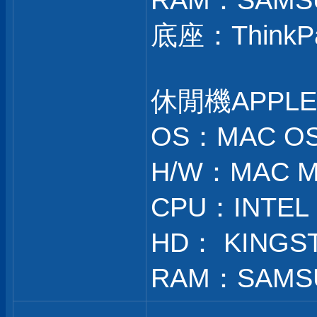
RAM：SAMSU
底座：ThinkPad 
休閒機APPLE
OS：MAC OSX
H/W：MAC M
CPU：INTEL 
HD： KINGST
RAM：SAMSU