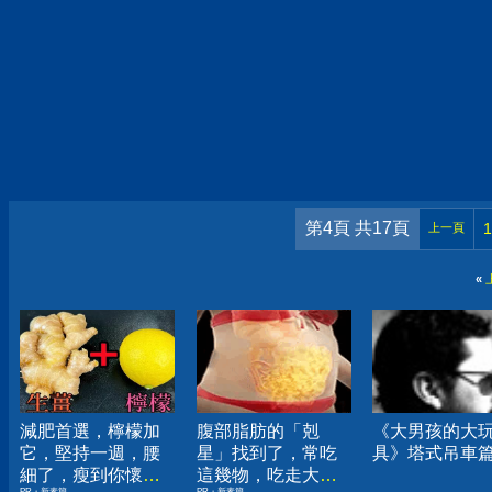
第4頁 共17頁
1
上一頁
«
減肥首選，檸檬加
腹部脂肪的「剋
《大男孩的大
它，堅持一週，腰
星」找到了，常吃
具》塔式吊車
細了，瘦到你懷疑
這幾物，吃走大肚
PR・新素簡
PR・新素簡