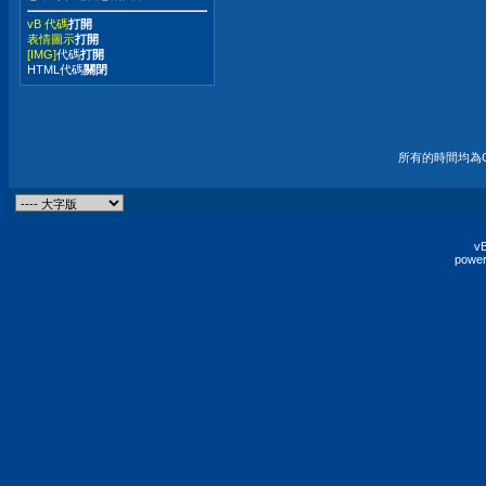
vB 代碼
打開
表情圖示
打開
[IMG]
代碼
打開
HTML代碼
關閉
所有的時間均為G
vB
power