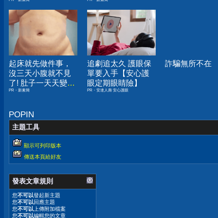
人生
囊，瘦出小蠻腰
起床就先做件事，
追劇追太久 護眼保
詐騙無所不在
沒三天小腹就不見
單要入手【安心護
了! 肚子一天天變
眼定期眼睛險】
PR・新素簡
PR・安達人壽 安心護眼
小！
POPIN
主題工具
顯示可列印版本
傳送本頁給好友
發表文章規則
您
不可以
發起新主題
您
不可以
回應主題
您
不可以
上傳附加檔案
您
不可以
編輯您的文章