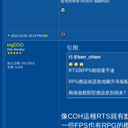
藍色的警衛=松崗叫"關鍵時刻“
2015-10-20, 05:25 PM #
31
bigDDD
引用:
Elite Member
作者
ben_chien
加入日期: Oct 2013
文章: 5,076
RTS與FPS都很重手速
RPG應該就是跑地圖升等級配
兩個遊戲類型應該差別很多?
像COH這種RTS就有
一些FPS也有RPG的