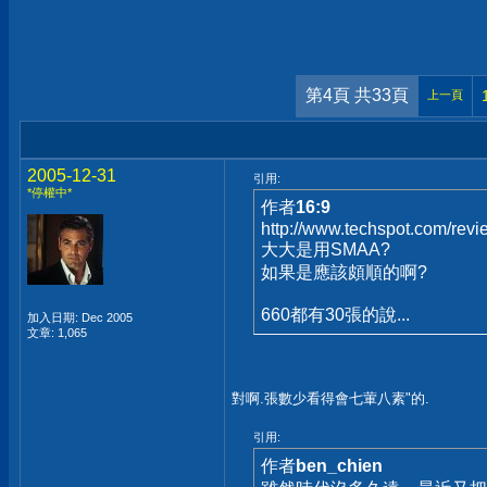
第4頁 共33頁
上一頁
2005-12-31
引用:
*停權中*
作者
16:9
http://www.techspot.com/rev
大大是用SMAA?
如果是應該頗順的啊?
660都有30張的說...
加入日期: Dec 2005
文章: 1,065
對啊.張數少看得會七葷八素"的.
引用:
作者
ben_chien