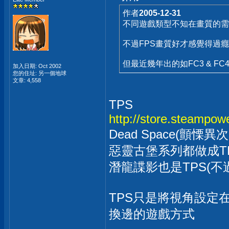
作者
2005-12-31
不同遊戲類型不知在畫質的需
不過FPS畫質好才感覺得過
但最近幾年出的如FC3 & FC
加入日期: Oct 2002
您的住址: 另一個地球
文章: 4,558
TPS
http://store.steampo
Dead Space(顫
惡靈古堡系列都做成T
潛龍諜影也是TPS(不
TPS只是將視角設定
換邊的遊戲方式