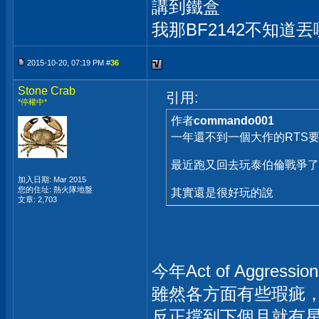
講到鐵盒
我那BF2142不知道
2015-10-20, 07:19 PM #
36
Stone Crab
引用:
*停權中*
作者
commando001
一年還不到一個大作的RTS
最近跑又回去玩泰伯倫戰爭了
加入日期: Mar 2015
您的住址: 熱火隊地盤
其實還是很好玩的說
文章: 2,703
今年Act of Aggress
雖然各方面有些瑕疵，
反正撐到下個月就有星海