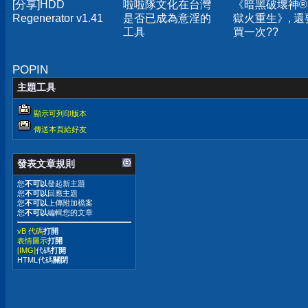
[分享]HDD
啦啦隊文化在台灣
《暗黑破壞神® 
Regenerator v1.41
是否已成為意淫的
獄火重生》, 還
工具
買一次??
POPIN
主題工具
顯示可列印版本
傳送本頁給好友
發表文章規則
您
不可以
發起新主題
您
不可以
回應主題
您
不可以
上傳附加檔案
您
不可以
編輯您的文章
vB 代碼
打開
表情圖示
打開
[IMG]
代碼
打開
HTML代碼
關閉