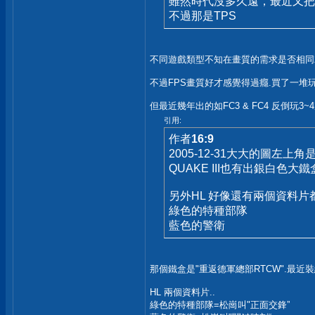
雖然時代沒多久遠，最近又把惡
不過那是TPS
不同遊戲類型不知在畫質的需求是否相同
不過FPS畫質好才感覺得過癮.買了一堆
但最近幾年出的如FC3 & FC4 反倒玩3~
引用:
作者
16:9
2005-12-31大大的圖左上角
QUAKE III也有出銀白色大鐵
另外HL 好像還有兩個資料片
綠色的特種部隊
藍色的警衛
那個鐵盒是"重返德軍總部RTCW".最近
HL 兩個資料片..
綠色的特種部隊=松崗叫"正面交鋒”