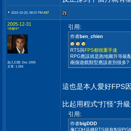
2015-10-20, 08:07 PM #
37
2005-12-31
引用:
*停權中*
作者
ben_chien
RTS與
FPS都很重手速
RPG應該就是跑地圖升等級配
兩個遊戲類型應該差別很多?
加入日期: Dec 2005
文章: 1,065
這也是本人愛好FPS因
比起用程式“打怪"升級
引用:
作者
bigDDD
像COH這種RTS就有點RPG