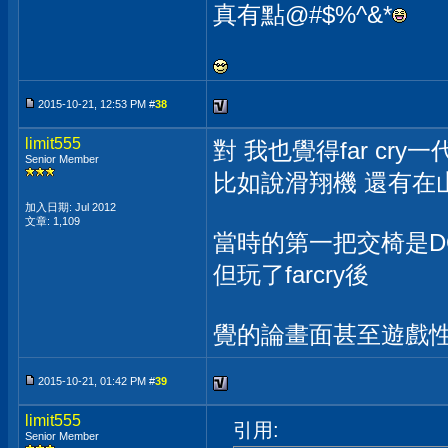
真有點@#$%^&*
2015-10-21, 12:53 PM #
38
limit555
對 我也覺得far cr
Senior Member
比如說滑翔機 還有在
加入日期: Jul 2012
文章: 1,109
當時的第一把交椅是D
但玩了farcry後
覺的論畫面甚至遊戲
2015-10-21, 01:42 PM #
39
limit555
引用:
Senior Member