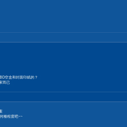
BD空盒和封面印紙的？
家而已
案
何種程度吧~~