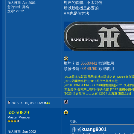
對岸的軟體...不太能信
加入日期: Apr 2001
您的住址: 雞窩
所以動物機是必要的
文章: 2,822
VM也是個方法
__________________
燦坤卡號
36680441
歡迎取用
順發卡號
00149760
歡迎取用
[2015日本滋賀縣 琵琶湖 機車環湖之旅]
[2016東京
[2017四國機車行]
[2018紀伊半島機車行]
[2019 HONDA CROSS CUB山陰閒晃]
[2021 久違的
[景點分享-台南東山咖啡-竹栱仔厝]
[2022 重機小跑
[2023-名古屋-富士山之旅]
[2024-北海道-道南之旅]
2015-09-15, 08:21 AM #
33
u3350829
Master Member
引用:
作者
kuang9001
加入日期: Jun 2002