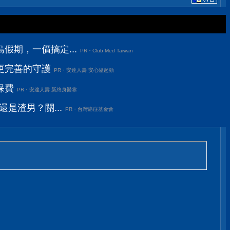
假期，一價搞定...
PR・Club Med Taiwan
更完善的守護
PR・安達人壽 安心溢起動
保費
PR・安達人壽 新終身醫靠
還是渣男？關...
PR・台灣癌症基金會