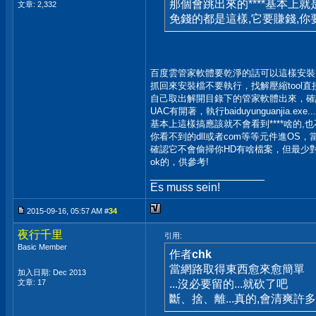
那個會跳出來的****基本上就
文章: 2,332
免錢的都是這樣,它要賺錢,你
百度雲管家軟體要乾淨的話可以這樣安裝..
抓回來安裝檔不要執行，找解壓縮tool
自己取出解開目錄下的管家軟體出來，確認W
UAC有開著，執行baiduyunguanjia.exe..
基本上這樣搞應該就不會看到****啥的,
你看不到的dll或者com等等元件進OS，
確認它不會偷掃你HD有啥檔案，但最少
ok的，供參考!
__________________
Es muss sein!
2015-09-16, 05:57 AM #
34
夜行千里
引用:
Basic Member
作者
chk
當網路取得東西愈來愈簡單
加入日期: Dec 2013
文章: 17
...沒必要留的...就砍了吧
斷、捨、離...真的,會清爽許多