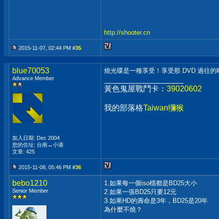
http://shooter.cn
2015-11-07, 02:44 PM #
35
blue70053
燒光碟是一種享受！享受那 DVD 過往
Advance Member
__________________
黃色鬼屋戰鬥卡：
39020602
我的部落格
Taiwan獼猴
加入日期: Dec 2004
您的住址: 台南↔小港
文章: 425
2015-11-08, 05:46 PM #
36
bebo1210
1.如果每一個iso檔都是BD25大小
Senior Member
2.如果一張BD25只要12元
3.如果HD的壽命是3年，BD25是20年
為什麼不燒？