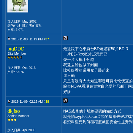
加入日期: May 2002
您的住址: 陣亡者的靈堂
文章: 1,071
2015-11-08, 11:19 PM #
37
bigDDD
最近狠下心來買台BD燒還有50片BD-R
Elite Member
一片BD-R大概才15元而已
燒一片大概十分鐘
我還去給他做了封面
加入日期: Oct 2013
比較好看的還用盒子裝起來
文章: 5,076
還不賴
只是有沒有大大知道哪邊可買比較便宜的
跑去NOVA看現在賣空白光碟的只剩下兩
好慘
2015-11-09, 02:16 AM #
38
dkjfso
NAS或其他非離線硬碟的備份方式
Senior Member
就是怕crypt0L0cker這類的病毒去破壞檔
看資料重要到何種程度就把安全性提升到
加入日期: Apr 2005