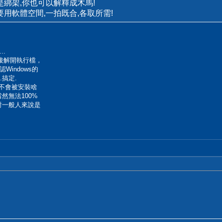
是綁架,你也可以解釋成木馬!
要用軟體空間,一拍既合,各取所需!
.
直接解開執行檔，
indows的
..搞定.
也不會被安裝啥
當然無法100%
對一般人來說是