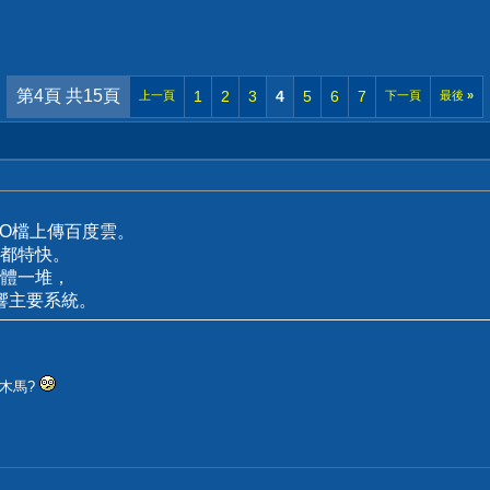
第4頁 共15頁
1
2
3
4
5
6
7
上一頁
下一頁
最後
»
SO檔上傳百度雲。
都特快。
體一堆，
響主要系統。
有木馬?