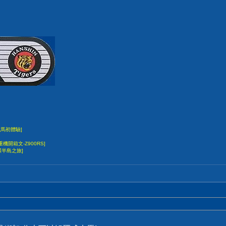
競馬初體驗]
重機開箱文-Z900RS]
-環半島之旅]