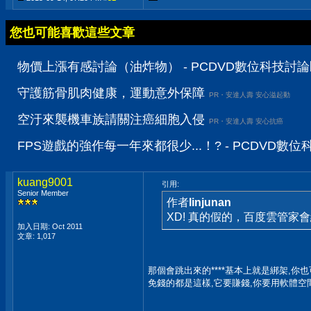
您也可能喜歡這些文章
物價上漲有感討論（油炸物） - PCDVD數位科技討
守護筋骨肌肉健康，運動意外保障
PR・安達人壽 安心溢起動
空汙來襲機車族請關注癌細胞入侵
PR・安達人壽 安心抗癌
FPS遊戲的強作每一年來都很少...！? - PCDVD數
kuang9001
引用:
Senior Member
作者
linjunan
XD! 真的假的，百度雲管家
加入日期: Oct 2011
文章: 1,017
那個會跳出來的****基本上就是綁架,你
免錢的都是這樣,它要賺錢,你要用軟體空間