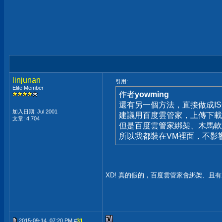
linjunan
引用:
Elite Member
作者
yowming
還有另一個方法，直接做成I
加入日期: Jul 2001
建議用百度雲管家，上傳下載
文章: 4,704
但是百度雲管家綁架、木馬軟
所以我都裝在VM裡面，不影
XD! 真的假的，百度雲管家會綁架、且
2015-09-14, 07:20 PM #
31