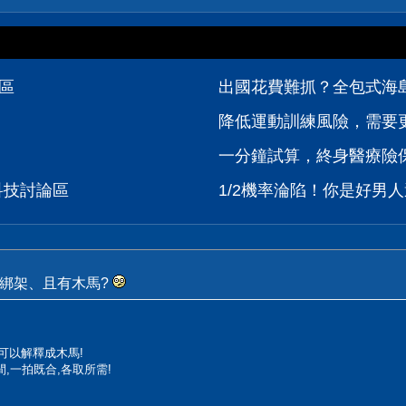
論區
出國花費難抓？全包式海島
降低運動訓練風險，需要
一分鐘試算，終身醫療險
位科技討論區
1/2機率淪陷！你是好男人
會綁架、且有木馬?
也可以解釋成木馬!
,一拍既合,各取所需!