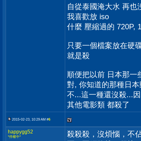
自從泰國淹大水 再也
我喜歡放 iso
什麼 壓縮過的 720P, 
只要一個檔案放在硬碟
就是殺
順便把以前 日本那一
對, 你知道的那種日本動作
不...這一種還沒殺..
其他電影類 都殺了
2015-02-23, 10:29 AM #
6
happygg52
殺殺殺，沒煩惱，不
*停權中*