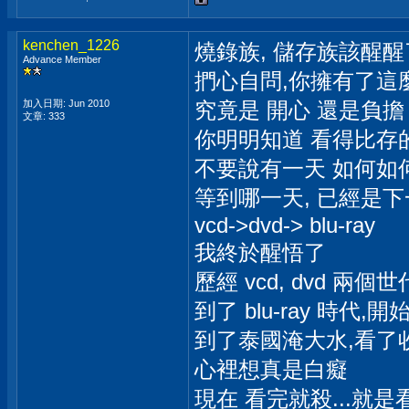
kenchen_1226
燒錄族, 儲存族該醒醒
Advance Member
捫心自問,你擁有了這
加入日期: Jun 2010
究竟是 開心 還是負擔
文章: 333
你明明知道 看得比存
不要說有一天 如何如
等到哪一天, 已經是
vcd->dvd-> blu-ray
我終於醒悟了
歷經 vcd, dvd 兩
到了 blu-ray 時代,
到了泰國淹大水,看了
心裡想真是白癡
現在 看完就殺...就