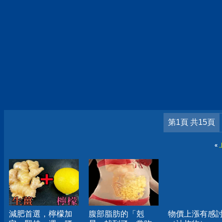
第1頁 共15頁
«
減肥首選，檸檬加
腹部脂肪的「剋
物價上漲有感