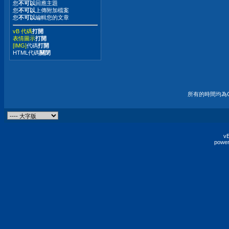
您
不可以
回應主題
您
不可以
上傳附加檔案
您
不可以
編輯您的文章
vB 代碼
打開
表情圖示
打開
[IMG]
代碼
打開
HTML代碼
關閉
所有的時間均為G
vB
power