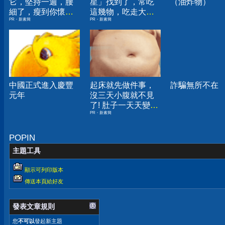
它，堅持一週，腰
星」找到了，常吃
（油炸物）
細了，瘦到你懷疑
這幾物，吃走大肚
PR・新素簡
PR・新素簡
人生
囊，瘦出小蠻腰
中國正式進入慶豐
起床就先做件事，
詐騙無所不在
元年
沒三天小腹就不見
了! 肚子一天天變
PR・新素簡
小！
POPIN
主題工具
顯示可列印版本
傳送本頁給好友
發表文章規則
您
不可以
發起新主題