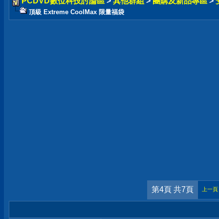
PCDVD數位科技討論區
>
其他群組
>
團購及新品專區
>
頂級 Extreme CoolMax 限量福袋
第4頁 共7頁
上一頁