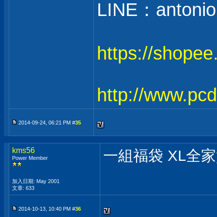
LINE：antonio
https://shope
http://www.pc
2014-09-24, 06:21 PM #
35
kms56
一組福袋 XL全
Power Member
加入日期: May 2001
文章: 633
2014-10-13, 10:40 PM #
36