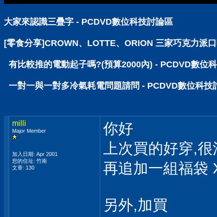
大家來認識三疊字 - PCDVD數位科技討論區
[零食分享]CROWN、LOTTE、ORION 三家巧克力派
有比較推的電動起子嗎?(預算2000內) - PCDVD數位
一對一與一對多冷氣耗電問題請問 - PCDVD數位科技
milli
你好
Major Member
上次買的好穿,很
加入日期: Apr 2001
您的住址: 竹南
再追加一組福袋 
文章: 130
另外,加買