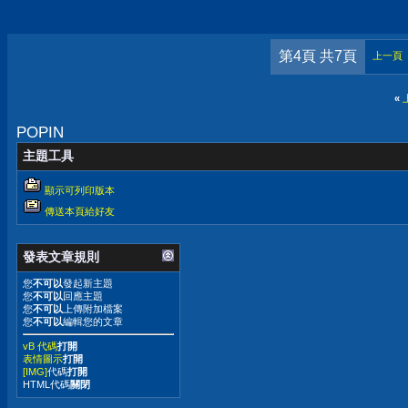
第4頁 共7頁
上一頁
«
POPIN
主題工具
顯示可列印版本
傳送本頁給好友
發表文章規則
您
不可以
發起新主題
您
不可以
回應主題
您
不可以
上傳附加檔案
您
不可以
編輯您的文章
vB 代碼
打開
表情圖示
打開
[IMG]
代碼
打開
HTML代碼
關閉