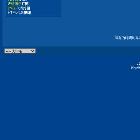
表情圖示
打開
[IMG]
代碼
打開
HTML代碼
關閉
所有的時間均為G
vB
power