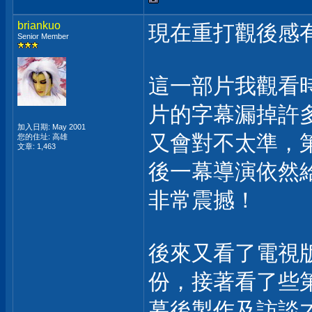
briankuo
現在重打觀後感有
Senior Member
這一部片我觀看
片的字幕漏掉許
加入日期: May 2001
又會對不太準，
您的住址: 高雄
文章: 1,463
後一幕導演依然
非常震撼！
後來又看了電視
份，接著看了些
幕後製作及訪談才稍