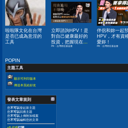
啦啦隊文化在台灣
立即諮詢HPV！是
伴侶和妳一起
是否已成為意淫的
對自己健康最好的
HPV，才有資
工具
投資，把握現在不
愛妳！
PR・台灣癌症基金會
PR・台灣癌症基金會
嫌晚！
POPIN
主題工具
顯示可列印版本
傳送本頁給好友
發表文章規則
您
不可以
發起新主題
您
不可以
回應主題
您
不可以
上傳附加檔案
您
不可以
編輯您的文章
vB 代碼
打開