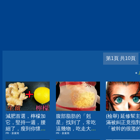
第1頁 共10頁
«
減肥首選，檸檬加
腹部脂肪的「剋
(檢舉) 延修幫
它，堅持一週，腰
星」找到了，常吃
滿被糾正竟指
細了，瘦到你懷疑
這幾物，吃走大肚
「被幹的很濫
PR・新素簡
PR・新素簡
人生
囊，瘦出小蠻腰
生」