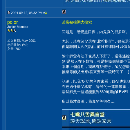
2024-09-12, 03:32 PM #
3
polor
某黨被檢調大搜索
Junior Member
問題是...感覺堂口裡，內鬼真的很多啊。
加入日期: May 2001
尤其，現在師父還在"北狩期間"，雖然
您的住址: 台北
但是離開太久的話(目前只有律師可以傳
文章: 702
除非師父有法子像某人下野了，還能遙控
(但是那人在下野前，可是把幾個關鍵位
本來上個會期，我就有點覺得，師父怎麼
後續等師父出來(看來要等一段時間了...
話說，以我"0代"的角度來看，師父也算
在經過什麼"AB稿"...等等的一連串破事，
居然師父一路還能混到369萬票的LEVEL
所以我才會說，我真的等很久....
__________________