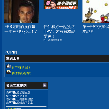
FPS遊戲的強作每
伴侶和妳一起預防
第一部中文發
一年來都很少...！?
HPV，才有資格說
本謎片
愛妳！
PR・台灣癌症基金會
POPIN
主題工具
顯示可列印版本
傳送本頁給好友
發表文章規則
您
不可以
發起新主題
您
不可以
回應主題
您
不可以
上傳附加檔案
您
不可以
編輯您的文章