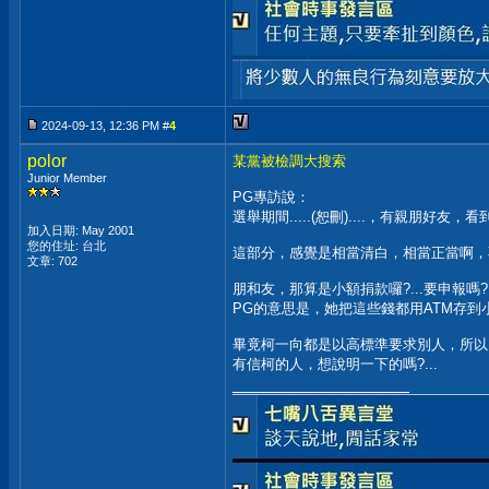
2024-09-13, 12:36 PM #
4
polor
某黨被檢調大搜索
Junior Member
PG專訪說：
選舉期間.....(恕刪)....，有親朋好
加入日期: May 2001
您的住址: 台北
這部分，感覺是相當清白，相當正當啊，不
文章: 702
朋和友，那算是小額捐款囉?...要申報嗎?
PG的意思是，她把這些錢都用ATM存到
畢竟柯一向都是以高標準要求別人，所以..
有信柯的人，想說明一下的嗎?...
__________________