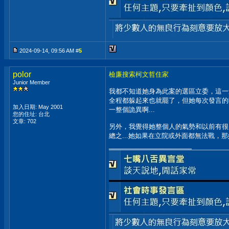
2024-09-14, 09:56 AM #
5
polor
檢廉搜索柯文哲住家
Junior Member
我都不知道她身為此案的選區立委，這一連
全程都躲起來也就罷了，但她每次發言的時
加入日期: May 2001
一整個詭異啊...
您的住址: 台北
文章: 702
另外，我覺得她整個人的氣勢和以前有很
總之...她如果在立院或外面都無法戰，
__________________