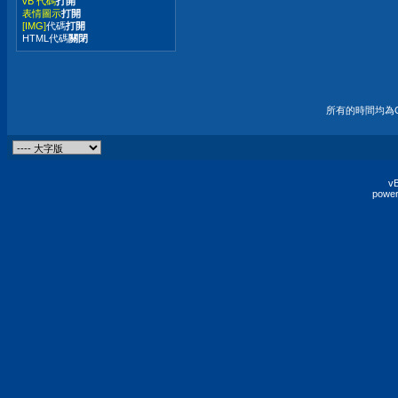
vB 代碼
打開
表情圖示
打開
[IMG]
代碼
打開
HTML代碼
關閉
所有的時間均為G
vB
power