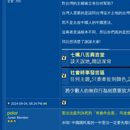
文章: 703
對台灣的主權確立有任何幫助?
台灣人需要的是認同台灣這片土地的台灣
而不是去改中國人的中國憲法。
這兩者意涵根本不同。所以你們真的是想
拜託想清楚了謝謝大家!
__________________
2024-09-04, 08:24 PM #
4
polor
憲法法庭判決死刑「有條件合憲」 司改
Junior Member
水啦! 中國國民黨的一中憲法一定要先廢掉