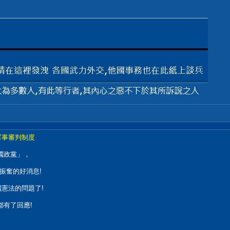
軍事審判制度
國政黨」，
振奮的好消息!
憲法的問題了!
都有了回應!