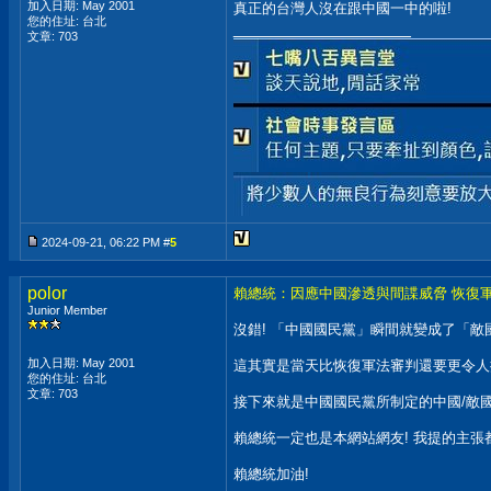
加入日期: May 2001
真正的台灣人沒在跟中國一中的啦!
您的住址: 台北
__________________
文章: 703
2024-09-21, 06:22 PM #
5
polor
賴總統：因應中國滲透與間諜威脅 恢復
Junior Member
沒錯! 「中國國民黨」瞬間就變成了「敵
加入日期: May 2001
這其實是當天比恢復軍法審判還要更令人
您的住址: 台北
文章: 703
接下來就是中國國民黨所制定的中國/敵國
賴總統一定也是本網站網友! 我提的主張
賴總統加油!