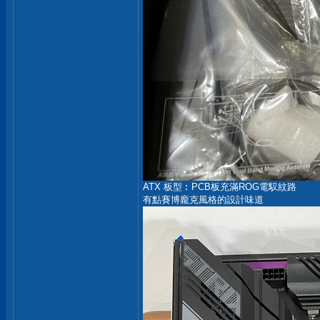
ATX 板型︰PCB板充滿ROG電馭紋路
有點賽博龐克風格的設計味道