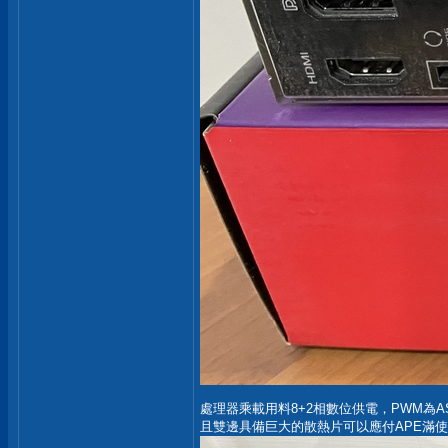
處理器乘載用料8+2相數位供電，PWM為ASP1
且雙邊具備巨大的散熱片可以應付APE滿