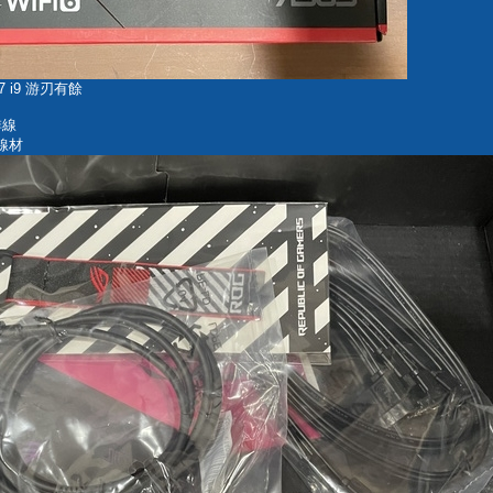
 i9 游刃有餘
排線
效線材