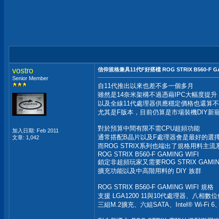
vostro
信仰規格兼具11代F好搭檔 ROG STRIX B560-F GA
Senior Member
自11代推出以來也差不多一個多月
雖然是14奈米架構不過憑藉IPC大幅度提升
以及全線11代處理器供應穩定價格也還算
尤其是F版本，目前仍算是市場裝機DIY新
對於預算中間有限不需CPU超頻功能
加入日期: Feb 2011
通常搭配B晶片以及F處理器會是最好的選
文章: 1,042
而ROG STRIX系列也端出了規格用料主流
ROG STRIX B560-F GAMING WIFI
鎖定非超頻玩家又需要ROG STRIX GAMI
擴充功能以及中高階用料的 DIY 族群
ROG STRIX B560-F GAMING WIFI 規格
支援 LGA1200 11與10代處理器、八相
三組M.2擴充、六組SATA、Intel® Wi-Fi 