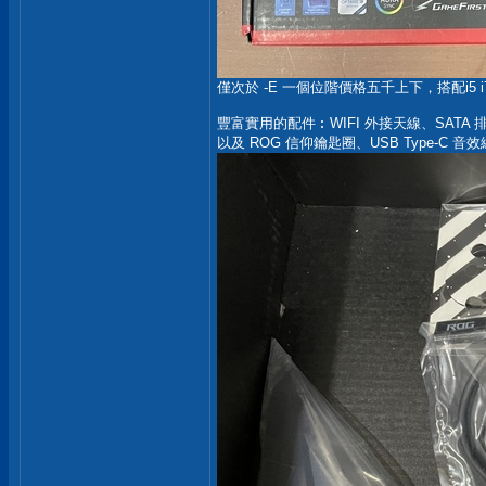
僅次於 -E 一個位階價格五千上下，搭配i5 i7
豐富實用的配件︰WIFI 外接天線、SATA 
以及 ROG 信仰鑰匙圈、USB Type-C 音