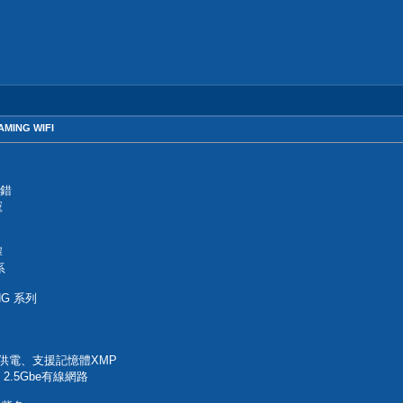
MING WIFI
不錯
寵
擇
系
NG 系列
數位供電、支援記憶體XMP
6、2.5Gbe有線網路