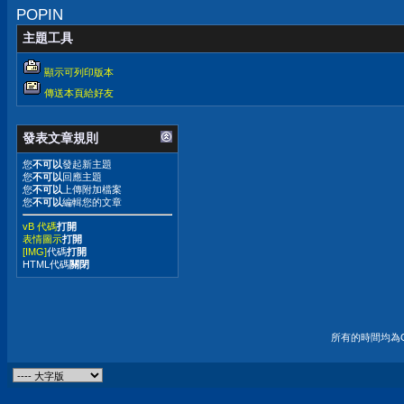
POPIN
主題工具
顯示可列印版本
傳送本頁給好友
發表文章規則
您
不可以
發起新主題
您
不可以
回應主題
您
不可以
上傳附加檔案
您
不可以
編輯您的文章
vB 代碼
打開
表情圖示
打開
[IMG]
代碼
打開
HTML代碼
關閉
所有的時間均為G