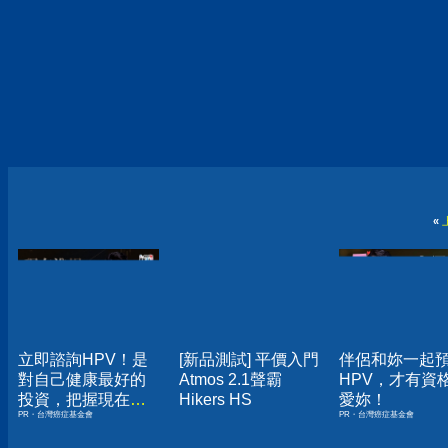
«
立即諮詢HPV！是
[新品測試] 平價入門
伴侶和妳一起
對自己健康最好的
Atmos 2.1聲霸
HPV，才有資
投資，把握現在不
Hikers HS
愛妳！
PR・台灣癌症基金會
PR・台灣癌症基金會
嫌晚！