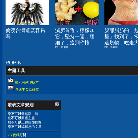
偷渡台灣這麼容易
減肥首選，檸檬加
腹部脂肪的「
嗎
它，堅持一週，腰
星」找到了，
細了，瘦到你懷疑
這幾物，吃走
PR・新素簡
PR・新素簡
人生
囊，瘦出小蠻
POPIN
主題工具
顯示可列印版本
傳送本頁給好友
發表文章規則
您
不可以
發起新主題
您
不可以
回應主題
您
不可以
上傳附加檔案
您
不可以
編輯您的文章
vB 代碼
打開