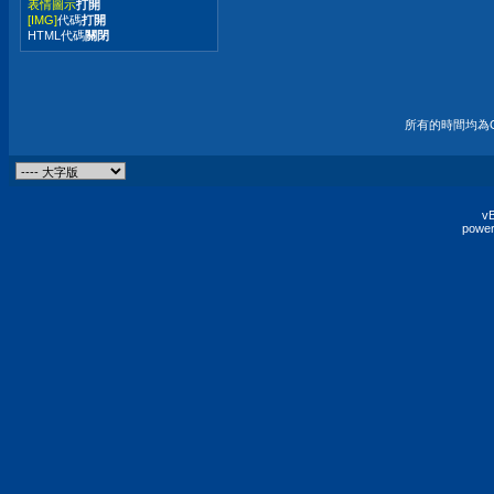
表情圖示
打開
[IMG]
代碼
打開
HTML代碼
關閉
所有的時間均為G
vB
power