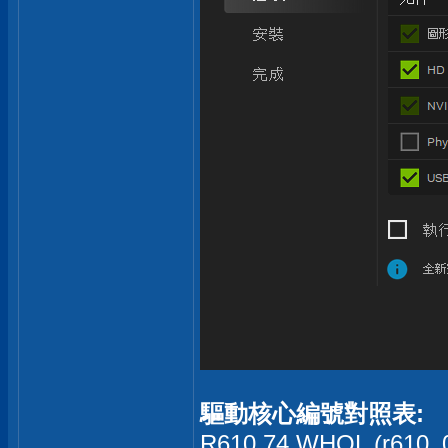
驅動核心編號對照表:
R610.74 WHQL (r610_