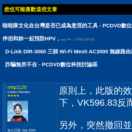
您也可能喜歡這些文章
啦啦隊文化在台灣是否已成為意淫的工具 - PCDVD數
伴侶和妳一起預防HPV，...
PR・台灣癌症基金會
D-Link DIR-3060 三頻 Wi-Fi Mesh AC30
詐騙無所不在 - PCDVD數位科技討論區
mhp1120
原則上，此版的效
Golden Member
下，VK596.83
另外，突然撤回並修
加入日期: Sep 2004