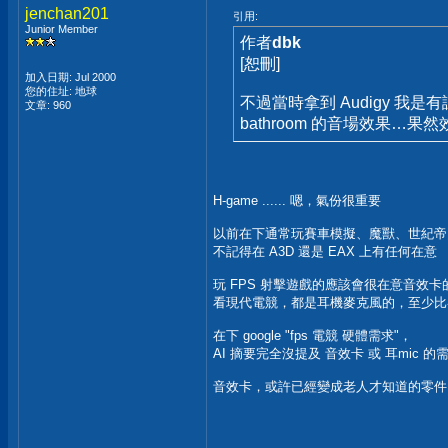
jenchan201
引用:
Junior Member
作者
dbk
[恕刪]
加入日期: Jul 2000
您的住址: 地球
不過當時拿到 Audigy 我
文章: 960
bathroom 的音場效果…果
H-game ...... 嗯，氣份很重要
以前在下通常玩賽車模擬、魔獸、世紀帝國
不記得在 A3D 還是 EAX 上有任何在意
玩 FPS 射擊遊戲的應該會很在意音效卡
看現代電競，都是耳機麥克風的，至少比
在下 google "fps 電競 硬體需求"，
AI 摘要完全沒提及 音效卡 或 耳mic 的
音效卡，或許已經變成老人才知道的零件