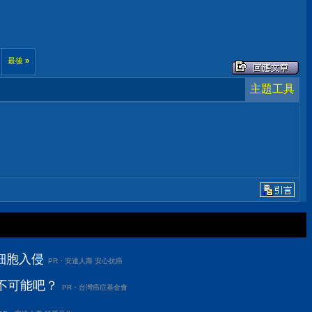
最後
»
主題工具
細胞入侵
PR・安達人壽 安心抗癌
不可能吧？
PR・台灣癌症基金會