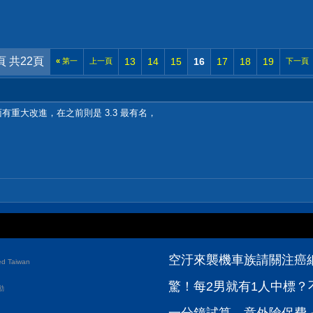
頁 共22頁
13
14
15
16
17
18
19
«
第一
上一頁
下一頁
上面有重大改進，在之前則是 3.3 最有名，
空汙來襲機車族請關注癌
d Taiwan
驚！每2男就有1人中標？
動