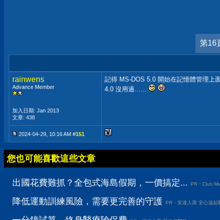
第16
rainwens
記得 MS-DOS 5.0 開始在記憶體管理
Advance Member
4.0 沒用過......
加入日期: Jan 2013
文章: 438
2024-04-29, 10:16 AM #
151
您也可能喜歡這些文章
出國花費難抓？全包式海島假期，一價搞定...
PR・Club Me
降低運動訓練風險，需要更完善的守護
PR・安達人壽 安心溢起