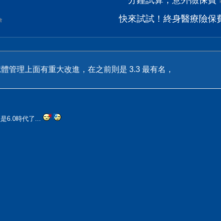
一分鐘試算，意外險保費
快來試試！終身醫療險保
會
在記憶體管理上面有重大改進，在之前則是 3.3 最有名，
6.0時代了...