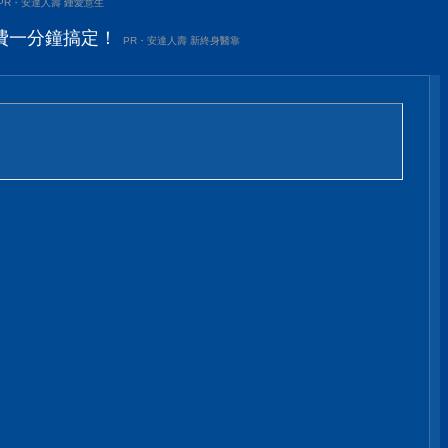
PR・安達人壽 鍾愛意生
費一分鐘搞定！
PR・安達人壽 新終身醫靠