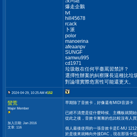
沒問題
爆走企鵝
tvt
hill45678
rcack
卜派
polor
manoerina
afeaanpv
SUNGF
samwu995
cd1971
垃圾敢在任何平臺罵習禁評？
選擇性辦案的糾察隊長這種比垃圾
對論壇實際危害性可能還更大。
2024-04-29, 10:25 AM #
152
蠻荒
早期除了音效卡，好像還有MIDI音源卡
Major Member
已經不清楚是從什麼時候、主機板就開始
從此之後，音效卡漸漸的也比較沒有人買
加入日期: Jan 2016
文章: 116
個人最後使用的一張音效卡是E-MU 12
於是後來就轉向外接DAC，現在那張卡也已經