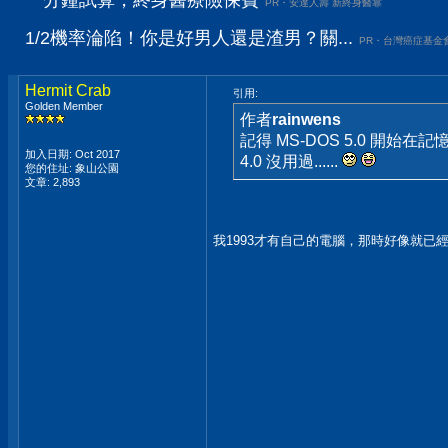
一分鐘試算，終身醫療險保費
PR・安達人壽 新終身醫靠
1/2機率淪陷！你是好男人還是渣男？關...
PR・台灣癌症基金
Hermit Crab
引用:
Golden Member
作者
rainwens
記得 MS-DOS 5.0 開始
加入日期: Oct 2017
4.0 沒用過......
您的住址: 象山公園
文章: 2,893
我1993才有自己的電腦，那時好像就已經是