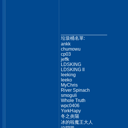
__________________
垃圾桶名單:
ankk
chumowu
cp03
jeffk
LDSKING
LDSKING II
leeking
leeko
MyChris
River Spinach
smoguli
Whole Truth
wpc0406
YorkHapy
冬之炎陽
冰的啦魔王大人