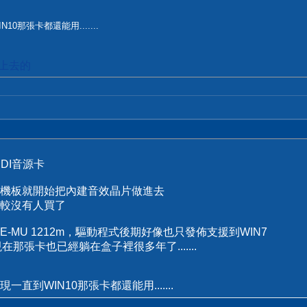
那張卡都還能用.......
加上去的
DI音源卡
機板就開始把內建音效晶片做進去
較沒有人買了
-MU 1212m，驅動程式後期好像也只發佈支援到WIN7
那張卡也已經躺在盒子裡很多年了.......
到WIN10那張卡都還能用.......