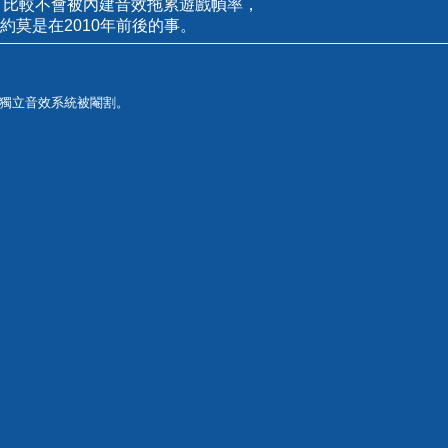
，比較不會被內建音效拖累遊戲幀率，
約莫是在2010年前後的事。
類的獨立音效系統被閹割。