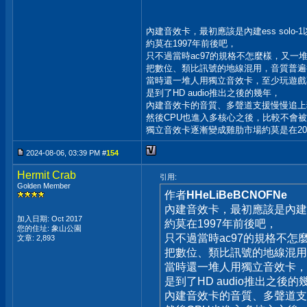
內建音效卡，最初應該是內建ess solo-1以及
約莫在1997年前後吧，
只不過當時ac97的規格不怎麼樣，又一
把數位、類比訊號的地線混用，音質普遍
當時還一堆人用獨立音效卡，至少玩遊戲
是到了HD audio推出之後的幾年，
內建音效卡的音質、多聲道支援慢慢追上
然後CPU也進入多核心之後，比較不會
獨立音效卡逐漸變成雞肋市場約莫是在20
2024-08-06, 03:39 PM #
154
Hermit Crab
引用:
Golden Member
作者
HHeLiBeBCNOFNe
內建音效卡，最初應該是內建ess s
加入日期: Oct 2017
約莫在1997年前後吧，
您的住址: 象山公園
只不過當時ac97的規格不
文章: 2,893
把數位、類比訊號的地線混用
當時還一堆人用獨立音效卡，
是到了HD audio推出之後的
內建音效卡的音質、多聲道支