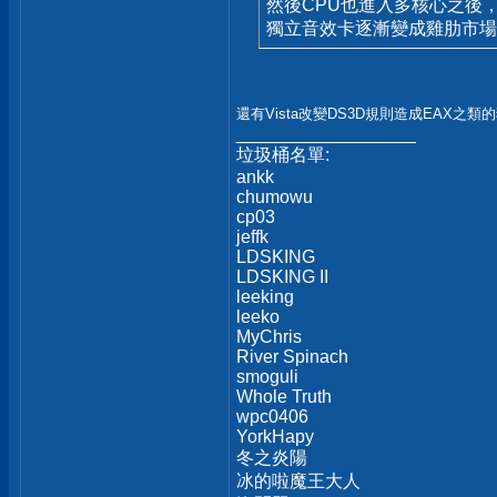
然後CPU也進入多核心之後
獨立音效卡逐漸變成雞肋市場
還有Vista改變DS3D規則造成EAX之
__________________
垃圾桶名單:
ankk
chumowu
cp03
jeffk
LDSKING
LDSKING II
leeking
leeko
MyChris
River Spinach
smoguli
Whole Truth
wpc0406
YorkHapy
冬之炎陽
冰的啦魔王大人