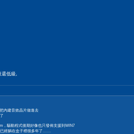
還低級,
把內建音效晶片做進去
了
12m，驅動程式後期好像也只發佈支援到WIN7
躺在盒子裡很多年了.......