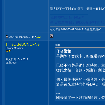
---
剛去翻了一下以前的留言，發現一直到WIN10
__________________
我摸戒指這個小動作
是我故意在最近的500副牌裡面
此文章於 2024-08-01
08:04 PM
被 蠻荒 編輯.
2024-08-01, 08:01 PM #
153
HHeLiBeBCNOFNe
引用:
Power Member
作者
蠻荒
早期除了音效卡，好像還有MI
加入日期: Oct 2017
文章: 528
已經不清楚是從什麼時候、主
從此之後，音效卡漸漸的也比
個人最後使用的一張音效卡是E
於是後來就轉向外接DAC，現在
---
剛去翻了一下以前的留言，發現一直