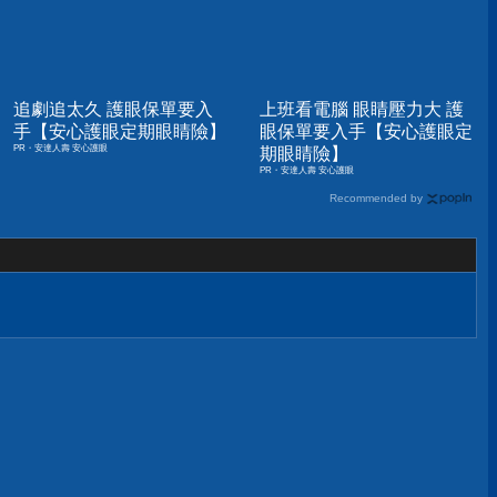
追劇追太久 護眼保單要入
上班看電腦 眼睛壓力大 護
手【安心護眼定期眼睛險】
眼保單要入手【安心護眼定
PR・安達人壽 安心護眼
期眼睛險】
PR・安達人壽 安心護眼
Recommended by