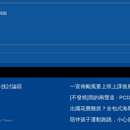
年保固
位科技討論區
一宣佈颱風要上班上課後風雨
[不發燒]我的兩聲道 - P
出國花費難抓？全包式海島
陪伴孩子運動跑跳，小心自
d Taiwan