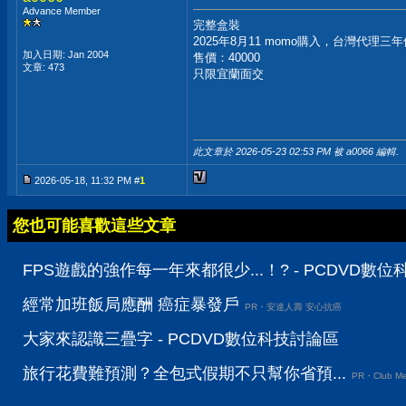
Advance Member
完整盒裝
2025年8月11 momo購入，台灣代理三
加入日期: Jan 2004
售價：40000
文章: 473
只限宜蘭面交
此文章於 2026-05-23
02:53 PM
被 a0066 編輯.
2026-05-18, 11:32 PM #
1
您也可能喜歡這些文章
FPS遊戲的強作每一年來都很少...！? - PCDVD數
經常加班飯局應酬 癌症暴發戶
PR・安達人壽 安心抗癌
大家來認識三疊字 - PCDVD數位科技討論區
旅行花費難預測？全包式假期不只幫你省預...
PR・Club Me