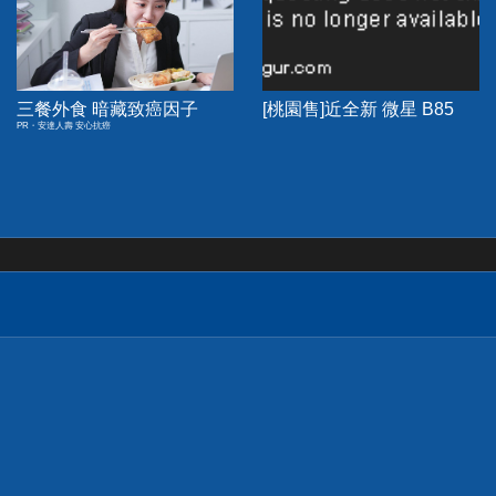
三餐外食 暗藏致癌因子
[桃園售]近全新 微星 B85
PR・安達人壽 安心抗癌