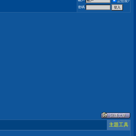
帳戶
記住我?
密碼
主題工具