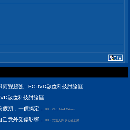
變超強 - PCDVD數位科技討論區
CDVD數位科技討論區
假期，一價搞定...
PR・Club Med Taiwan
己意外受傷影響...
PR・安達人壽 安心溢起動