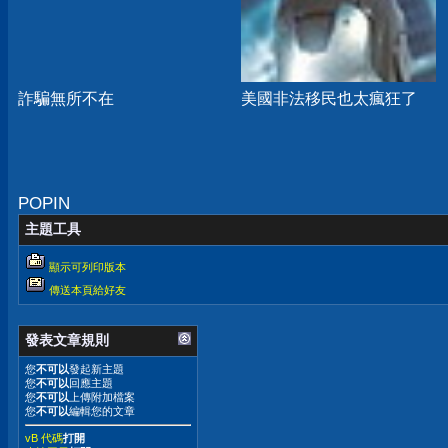
詐騙無所不在
美國非法移民也太瘋狂了
POPIN
主題工具
顯示可列印版本
傳送本頁給好友
發表文章規則
您
不可以
發起新主題
您
不可以
回應主題
您
不可以
上傳附加檔案
您
不可以
編輯您的文章
vB 代碼
打開