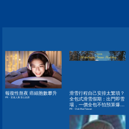
報復性熬夜 癌細胞數攀升
滑雪行程自己安排太繁瑣？
PR・安達人壽 安心抗癌
全包式滑雪假期：出門即雪
場，一價全包不怕預算爆
PR・Club Med Taiwan
表！