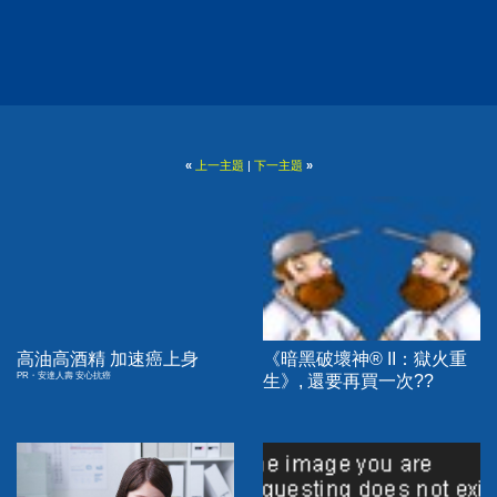
«
上一主題
|
下一主題
»
高油高酒精 加速癌上身
《暗黑破壞神® II：獄火重
PR・安達人壽 安心抗癌
生》, 還要再買一次??