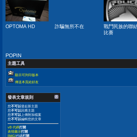
OPTOMA HD
詐騙無所不在
戰鬥民族的聯
比賽
POPIN
主題工具
顯示可列印版本
傳送本頁給好友
發表文章規則
您
不可以
發起新主題
您
不可以
回應主題
您
不可以
上傳附加檔案
您
不可以
編輯您的文章
vB 代碼
打開
表情圖示
打開
[IMG]
代碼
打開