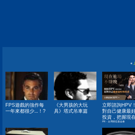
«
FPS遊戲的強作每
《大男孩的大玩
立即諮詢HPV
一年來都很少...！?
具》塔式吊車篇
對自己健康最
投資，把握現
PR・台灣癌症基金會
嫌晚！