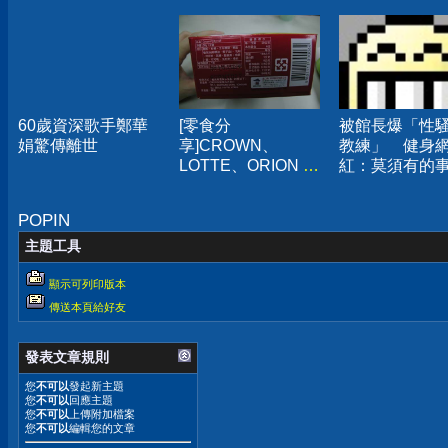
60歲資深歌手鄭華
[零食分
被館長爆「性
娟驚傳離世
享]CROWN、
教練」 健身
LOTTE、ORION 三
紅：莫須有的
家巧克力派口味心
報警
得
POPIN
主題工具
顯示可列印版本
傳送本頁給好友
發表文章規則
您
不可以
發起新主題
您
不可以
回應主題
您
不可以
上傳附加檔案
您
不可以
編輯您的文章