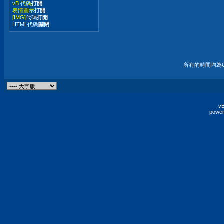
vB 代碼
打開
表情圖示
打開
[IMG]
代碼
打開
HTML代碼
關閉
所有的時間均為G
vB
power