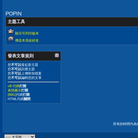
POPIN
主題工具
顯示可列印版本
傳送本頁給好友
發表文章規則
您
不可以
發起新主題
您
不可以
回應主題
您
不可以
上傳附加檔案
您
不可以
編輯您的文章
vB 代碼
打開
表情圖示
打開
[IMG]
代碼
打開
HTML代碼
關閉
所有的時間均為G