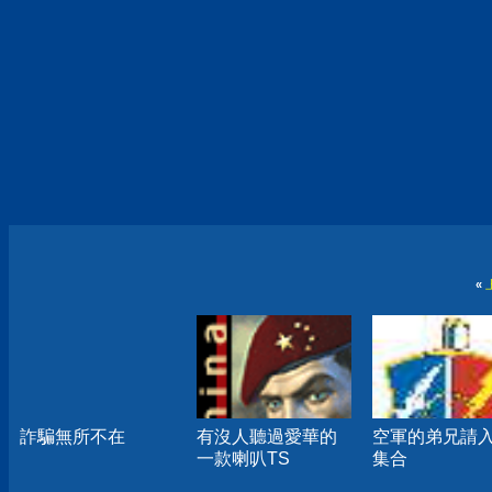
«
詐騙無所不在
有沒人聽過愛華的
空軍的弟兄請
一款喇叭TS
集合