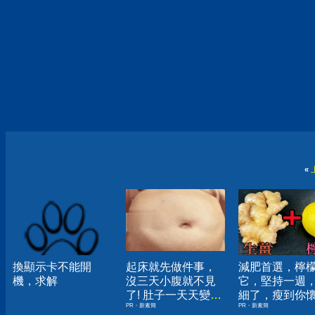
«
換顯示卡不能開
起床就先做件事，
減肥首選，檸
機，求解
沒三天小腹就不見
它，堅持一週
了! 肚子一天天變
細了，瘦到你
PR・新素簡
PR・新素簡
小！
人生