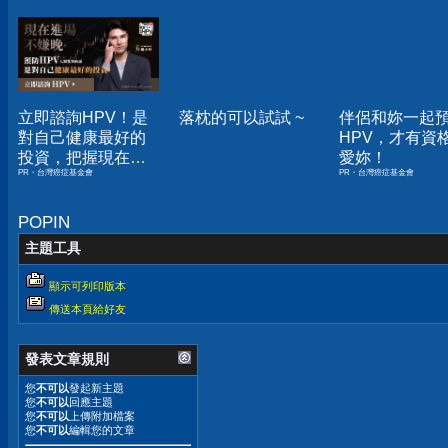
立即諮詢HPV！是
落枕的可以試試 ~
伴侶和妳一起
對自己健康最好的
HPV，才有資
投資，把握現在不
愛妳！
PR・台灣癌症基金會
PR・台灣癌症基金會
嫌晚！
POPIN
主題工具
顯示可列印版本
傳送本頁給好友
發表文章規則
您
不可以
發起新主題
您
不可以
回應主題
您
不可以
上傳附加檔案
您
不可以
編輯您的文章