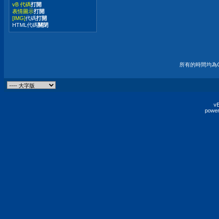
vB 代碼
打開
表情圖示
打開
[IMG]
代碼
打開
HTML代碼
關閉
所有的時間均為G
vB
power