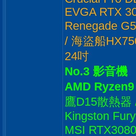
EVGA RTX 306
Renegade G
/ 海盜船HX750
24吋
No.3 影音機
AMD Ryzen9
鷹D15散熱器 / M
Kingston Fur
MSI RTX308