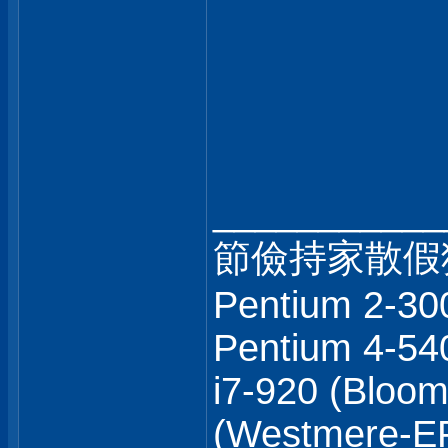
___________
節儉持家散假狼
Pentium 2-30
Pentium 4-540
i7-920 (Bloom
(Westmere-EP