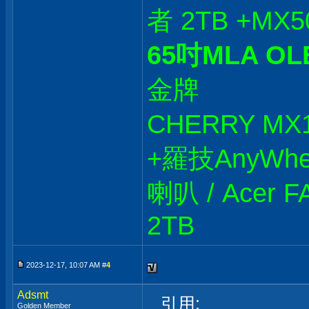
者 2TB +MX50
65吋MLA OL
金牌
CHERRY M
+羅技AnyWhere
喇叭 / Acer F
2TB
2023-12-17, 10:07 AM #
4
Adsmt
引用:
Golden Member