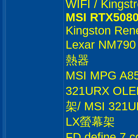
WIFI / Kings
MSI RTX508
Kingston Re
Lexar NM79
熱器
MSI MPG A8
321URX OLE
架/ MSI 321U
LX螢幕架
FD define 7