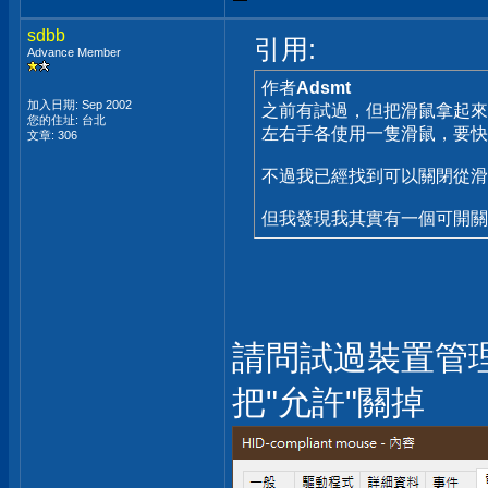
sdbb
引用:
Advance Member
作者
Adsmt
加入日期: Sep 2002
之前有試過，但把滑鼠拿起來
您的住址: 台北
左右手各使用一隻滑鼠，要快
文章: 306
不過我已經找到可以關閉從滑
但我發現我其實有一個可開關的 u
請問試過裝置管
把"允許"關掉