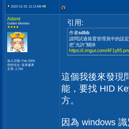
2023-12-20, 11:13 AM #
8
Adsmt
引用:
Golden Member
作者
sdbb
請問試過裝置管理員中的設定
把"允許"關掉
https://i.imgur.com/4F1yfi5.p
加入日期: Feb 2004
您的住址: 從來處來
文章: 2,766
這個我後來發現
能，要找 HID K
方。
因為 window