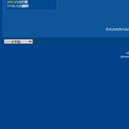
[IMG]
代碼
打開
HTML代碼
關閉
所有的時間均為G
vB
power