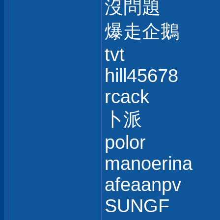
沒問題
爆走企鵝
tvt
hill45678
rcack
卜派
polor
manoerina
afeaanpv
SUNGF