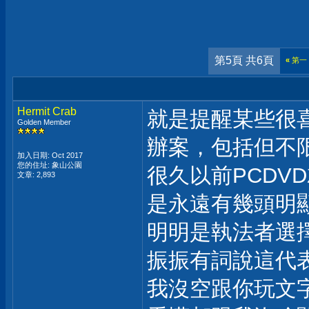
第5頁 共6頁
«
第一
Hermit Crab
就是提醒某些很
Golden Member
辦案，包括但不
加入日期: Oct 2017
您的住址: 象山公園
很久以前PCDV
文章: 2,893
是永遠有幾頭明
明明是執法者選
振振有詞說這代
我沒空跟你玩文