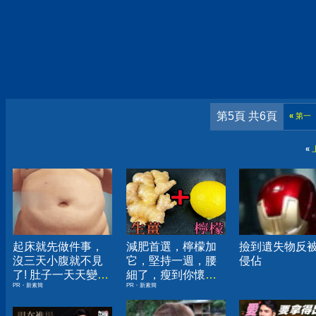
第5頁 共6頁
«
第一
«
起床就先做件事，
減肥首選，檸檬加
撿到遺失物反
沒三天小腹就不見
它，堅持一週，腰
侵佔
了! 肚子一天天變
細了，瘦到你懷疑
PR・新素簡
PR・新素簡
小！
人生