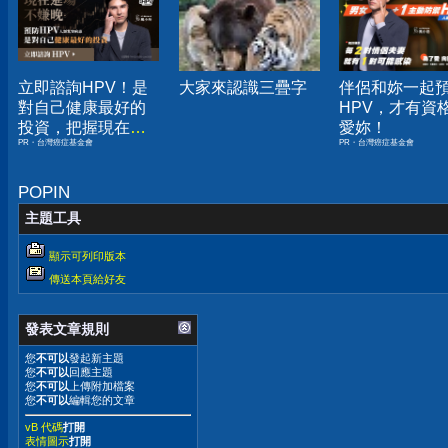
立即諮詢HPV！是
大家來認識三疊字
伴侶和妳一起
對自己健康最好的
HPV，才有資
投資，把握現在不
愛妳！
PR・台灣癌症基金會
PR・台灣癌症基金會
嫌晚！
POPIN
主題工具
顯示可列印版本
傳送本頁給好友
發表文章規則
您
不可以
發起新主題
您
不可以
回應主題
您
不可以
上傳附加檔案
您
不可以
編輯您的文章
vB 代碼
打開
表情圖示
打開