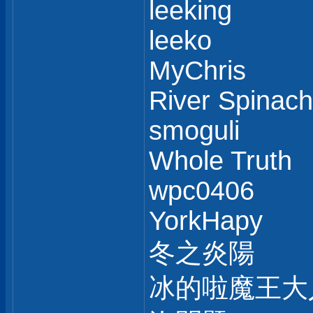
leeking
leeko
MyChris
River Spinach
smoguli
Whole Truth
wpc0406
YorkHapy
冬之炎陽
冰的啦魔王大