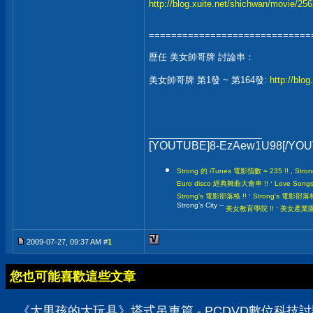
http://blog.xuite.net/shichwan/movie/25
=============================
歷任 美女帥哥牌 討論串：
美女帥哥牌 第1發 ~ 第164發:
http://blo
__________________
[YOUTUBE]8-EzAew1U98[/YO
Strong 的 iTunes 電影指數 = 235 !!
,
Stro
,
Euro disco 經典舞曲大會串 !!
Love Son
,
Strong's 電影部落格 !!
Strong's 電影
Strong's City --
,
美女教育學院 !!
美女產業園區
2009-07-27, 09:37 AM #
1
您也可能喜歡這些文章
《大男孩的大玩具》塔式吊車篇 - PCDVD數位科技