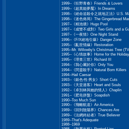
1999--《狂野青春》Friends & Lovers
1999--《超異能夢魘》In Dreams
1998--《絕命追殺令之就地正法》U.S. Mar
1998--《迷色佈局》The Gingerbread Ma
1997--《精池塘》Hugo Pool
1997--《成雙不成對》Two Girls and a G
1997--《一夜情》One Night Stand
1996--《F/X絕地引爆》Danger Zone
1995--《亂世情緣》Restoration
1995--Mr. Willowby's Christmas Tree (TV
1995--《心情故事》Home for the Holida
1995--《理查三世》Richard III
1994--《我心屬於你》Only You
1994--《閃靈殺手》Natural Born Killers
1994--Hail Caesar
1993--《銀色‧性‧男女》Short Cuts
1993--《天堂過客》Heart and Souls
1992--《卓別林與她的情人》Chaplin
1991--《肥皂拼盤》Soapdish
1990--Too Much Sun
1990--《飛離航道》Air America
1989--《回到陰陽界》Chances Are
1989--《法網終結者》True Believer
1989--That's Adequate
1988--1969
1988--《熱唇出租》Rented Lips