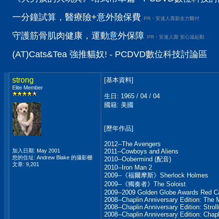
一分鐘試算，醫療險+意外險保費
PR・安達人壽新全力醫付
守護筋骨肌肉健康，運動意外保障
PR・安達人壽 安心溢起動
(AT)Cats&Tea 強推貓奴! - PCDVD數位科技討論區
strong
[基本資料]
Elite Member
生日: 1965 / 04 / 04
國籍: 美國
[歷年作品]
2012--The Avengers
加入日期: May 2001
2011--Cowboys and Aliens
您的住址: Andrew Blake 的攝影棚
2010--Oobermind (配音)
文章: 9,201
2010--Iron Man 2
2009--《福爾摩斯》Sherlock Holmes
2009--《獨奏者》The Soloist
2009--2009 Golden Globe Awards Red Ca
2008--Chaplin Anniversary Edition: The
2008--Chaplin Anniversary Edition: Stroll
2008--Chaplin Anniversary Edition: Chapl