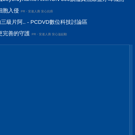
細胞入侵
PR・安達人壽 安心抗癌
級片阿.. - PCDVD數位科技討論區
更完善的守護
PR・安達人壽 安心溢起動