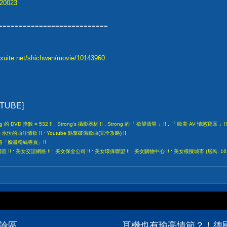
620023
===========================
g.xuite.net/shichwan/movie/10143960
UTUBE]
ng 的 DVD 指數 = 532 !!
,
Strong's 攝影器材 !!
,
Strong 的『 欲望清單 』!!
,
『 歐美 AV 情慾寶庫 』!!
,
gs 永恆的西洋情歌 !!
Youtube 點擊破億歌曲(完全攻略) !!
部落格「臉書粉絲專頁」!!
,
,
,
,
,
 !!
美女交誼網絡 !!
美女保全公司 !!
美女環保聯盟 !!
美女購物中心 !!
美女模擬城市 (居民: 16,
討論區
耳機也有瑜亮情節？！德國be