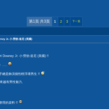
第1頁 共3頁
1
2
3
下一頁
ey Jr. 小‧勞勃‧道尼 (美國)
Downey Jr. 小‧勞勃‧道尼 (美國) !!
.....
.，似乎總是飾演個性輕浮壞男生 !!
來越有男性魅力,
我整理的資料 !!