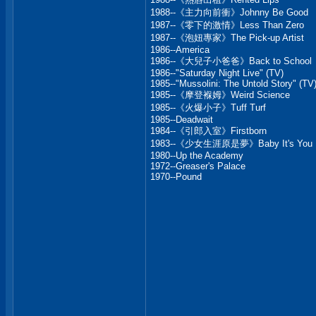
1988--《主力向前衝》Johnny Be Good
1987--《零下的激情》Less Than Zero
1987--《泡妞專家》The Pick-up Artist
1986--America
1986--《大兒子小爸爸》Back to School
1986--"Saturday Night Live" (TV)
1985--"Mussolini: The Untold Story" (TV
1985--《摩登褓姆》Weird Science
1985--《火爆小子》Tuff Turf
1985--Deadwait
1984--《引郎入室》Firstborn
1983--《少女生涯原是夢》Baby It's You
1980--Up the Academy
1972--Greaser's Palace
1970--Pound