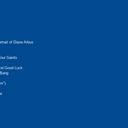
ait of Diane Arbus
ur Saints
 Good Luck.
Bang
m")
e