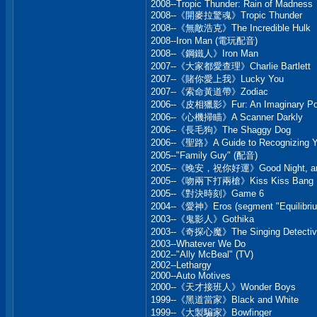
2008--Tropic Thunder: Rain of Madness
2008--《開麥拉驚魂》Tropic Thunder
2008--《無敵浩克》The Incredible Hulk
2008--Iron Man (電玩配音)
2008--《鋼鐵人》Iron Man
2007--《大家都愛查理》Charlie Bartlett
2007--《賭你愛上我》Lucky You
2007--《索命黃道帶》Zodiac
2006--《皮相獵影》Fur: An Imaginary Portr
2006--《心機掃瞄》A Scanner Darkly
2006--《長毛狗》The Shaggy Dog
2006--《聖路》A Guide to Recognizing Yo
2005--"Family Guy" (配音)
2005--《晚安，祝你好運》Good Night, and
2005--《吻兩下打兩槍》Kiss Kiss Bang 
2005--《對決時刻》Game 6
2004--《愛神》Eros (segment "Equilibriu
2003--《鬼影人》Gothika
2003--《奇探心魔》The Singing Detectiv
2003--Whatever We Do
2002--"Ally McBeal" (TV)
2002--Lethargy
2000--Auto Motives
2000--《天才接班人》Wonder Boys
1999--《黑道當家》Black and White
1999--《大製騙家》Bowfinger