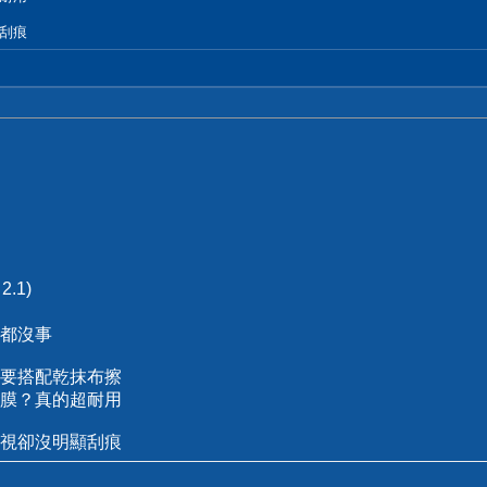
刮痕
？
.1)
都沒事
要搭配乾抹布擦
膜？真的超耐用
視卻沒明顯刮痕