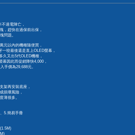
6年不過電陣亡，
現色塊，趕快在過保前出保，
色塊問題。
萬元以內的機種隨便買，
牙一咬最後還是直上OLED螢幕，
多久又出5代OLED機種，
螢幕因此而促銷降快4,000，
手價為29,688元。
支架再安裝底座，
成損壞風險，
厚度薄很多。
絲、5.簡易手冊
(1.5M)
5M)