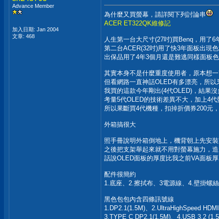
Advance Member
為什麼又買螢幕，請詳閱下列討論串
ACER ET322QK維修記
加入日期: Jan 2004
文章: 468
人生第一台大尺寸(27吋)買Benq，用了
第二台ACER(32吋)用了快3年面板出
出保品用了4年3個月還是難逃同樣面板
其實本身不是什麼重度使用者，原本想一
但看網路一直神話OLED有多漂亮，所以
我買的這款今年剛出(4代OLED)，結果沒
考量5代OLED的技術差異不大，加上4代
所以果斷買4代機種，扣掉折價券200元，入
外箱搞很大
照手冊說明外箱倒地上，機背朝上先安裝
之後把支架舉起來就不用對螢幕施力，造
話說OLED面板的厚度比我之前VA面板
配件很簡約
1.底座、2.擦拭布、3電源線、4.壁掛螺
黑色包包內含四條訊號線
1.DP2.1(1.5M)、2.UltraHighSpeed HDMI
3.TYPE C DP2.1(1.5M)、4.USB 3.2 (1.