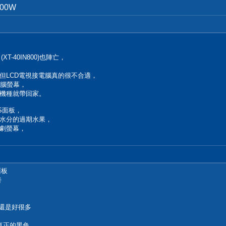
000W
XT-40IN800)也陣亡，
，但LCD電視接電腦真的很不合適，
電腦螢幕，
機種就帶回家。
S面板，
水分的過期水果，
劇螢幕，
面板
善
度還是好很多
真正的黑色