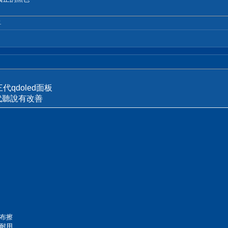
.
代qdoled面板
代聽說有改善
布擦
耐用