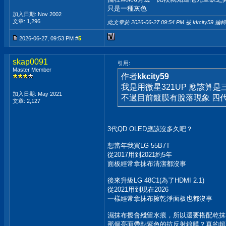
只是一種灰色
加入日期: Nov 2002
文章: 1,296
此文章於 2026-06-27
09:54 PM
被 kkcity59 編輯
2026-06-27, 09:53 PM #
5
skap0091
引用:
Master Member
作者
kkcity59
我是用微星321UP 應該算是三
加入日期: May 2021
不過目前鍍膜有脫落現象 四
文章: 2,127
3代QD OLED應該沒多久吧？
想當年我買LG 55B7T
從2017用到2021約5年
面板經常拿抹布清潔都沒事
後來升級LG 48C1(為了HDMI 2.1)
從2021用到現在2026
一樣經常拿抹布擦乾淨面板也都沒事
濕抹布擦會殘留水痕，所以還要搭配乾抹
那個亮面帶點紫色的抗反射鍍膜？真的超