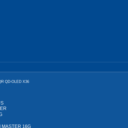
 QD-OLED X36
US
TER
G
I MASTER 16G