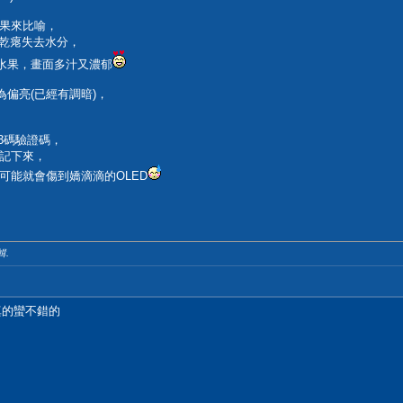
果來比喻，
經乾瘪失去水分，
鮮水果，畫面多汁又濃郁
為偏亮(已經有調暗)，
3碼驗證碼，
記下來，
可能就會傷到嬌滴滴的OLED
輯.
 真的蠻不錯的