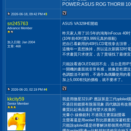
POWER:ASUS ROG THORIII 1
2026-06-18, 09:42 PM #
3
sn245763
ASUS VA329HE開箱
Advance Member
昨天家人用了10.5年的鴻海InFocus 40吋 (
(10年前40吋賣9,999元真的很殺)
加入日期: Jan 2004
把自己看劇用的40吋LCD電視拿去頂替
文章: 468
這幾年一直想換掉，所以這次新購32吋
不求畫質只求便宜，去了賣場找了最便宜
只能說看過OLED就回不去，這台是用IP
一開機的畫面就非常有感，就像是乾澀沒
色調黯淡不鮮明，不過作為偶爾使用的看
加上5,000有找的價格，就不要求了。
2026-06-20, 02:19 PM #
4
kkcity59
我是用微星321UP 應該算是三代qdoled
Senior Member
不過目前鍍膜有脫落現象 四代聽說有改
畫質比起液晶還是有蠻大改進的
光暈小 線條銳利 不過我主要當副螢幕
主螢幕還是用woled 對比跟畫面深邃程
只能說qdoled還是得要解決那個黑色問題
擺在woled旁邊一比較就知道他完全缺乏