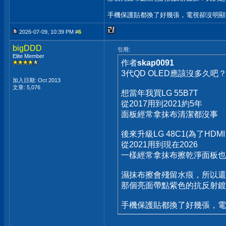
手機保護貼都換了好幾張，電視卻沒明顯
2026-07-09, 10:39 PM #
6
bigDDD
引用:
Elite Member
作者
skap0091
3代QD OLED應該沒多久吧
加入日期: Oct 2013
文章: 5,076
想當年我買LG 55B7T
從2017用到2021約5年
面板經常拿抹布清潔都沒事
後來升級LG 48C1(為了HDMI 2
從2021用到現在2026
一樣經常拿抹布擦乾淨面板也
濕抹布擦會殘留水痕，所以還
那個亮面帶點紫色的抗反射鍍
手機保護貼都換了好幾張，電