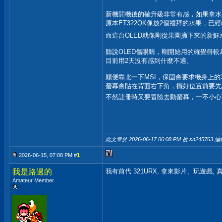
新機開機後的確升級非常有感，如果拿水
原本ET322QK像放2個禮拜的水果，已
而這台OLED就像剛從果園摘下來的新
聽說OLED傷眼睛，剛開始用的確覺得較
目前用2天沒有感到什麼不適。
順便靠北一下MSI，保固會要求機身上的
螢幕會貼在背面右下角，擺好位置前要先
不然註冊時又要冒險去動螢幕，一不小心
此文章於 2026-06-17
06:08 PM
被 sn245763 編
2026-06-15, 07:08 PM #
1
我是路過的
我有前代 321URX, 拿來影片、玩遊戲,
Amateur Member