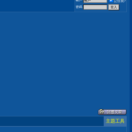
帳戶
記住我?
密碼
主題工具