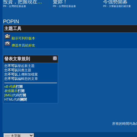
投資，把握現在不
愛妳！
今強勢開募
PR・台灣癌症基金會
PR・台灣癌症基金會
PR・大華銀全能行銷方案
嫌晚！
POPIN
主題工具
顯示可列印版本
傳送本頁給好友
發表文章規則
您
不可以
發起新主題
您
不可以
回應主題
您
不可以
上傳附加檔案
您
不可以
編輯您的文章
vB 代碼
打開
表情圖示
打開
[IMG]
代碼
打開
HTML代碼
關閉
所有的時間均為G