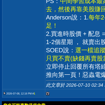
PS：
中間學習成本最高
去，然後再靠美股賺
Anderson說：1.
每年
足！
2.買進時股價 + 配
1-2個星期 ， 就賣出
SOED說：
選一檔追蹤
只買不賣(缺錢再賣股當
立即停止回覆所有塔
推向第一頁！惡蟲電
此文章於 2026-07-10
02:34
2026-07-08, 12:16 PM #
1