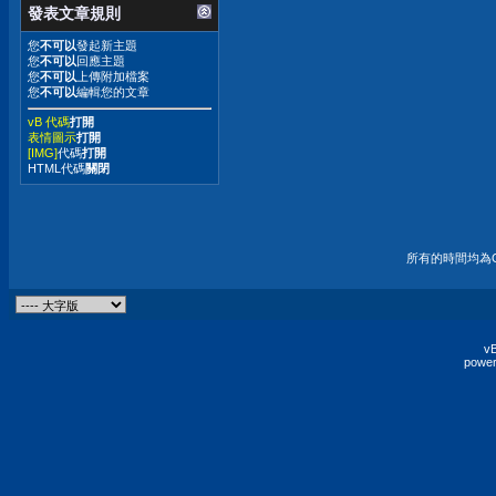
發表文章規則
您
不可以
發起新主題
您
不可以
回應主題
您
不可以
上傳附加檔案
您
不可以
編輯您的文章
vB 代碼
打開
表情圖示
打開
[IMG]
代碼
打開
HTML代碼
關閉
所有的時間均為G
vB
power