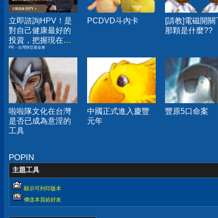
立即諮詢HPV！是
PCDVD斗內卡
[請教]電磁開關
對自己健康最好的
那顆是什麼??
投資，把握現在不
PR・台灣癌症基金會
嫌晚！
啦啦隊文化在台灣
中國正式進入慶豐
豐原5口命案
是否已成為意淫的
元年
工具
POPIN
主題工具
顯示可列印版本
傳送本頁給好友