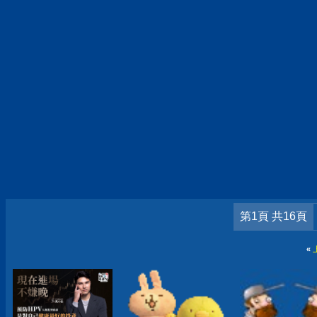
第1頁 共16頁
«