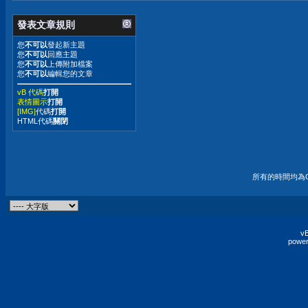
發表文章規則
您
不可以
發起新主題
您
不可以
回應主題
您
不可以
上傳附加檔案
您
不可以
編輯您的文章
vB 代碼
打開
表情圖示
打開
[IMG]
代碼
打開
HTML代碼
關閉
所有的時間均為G
vB
power