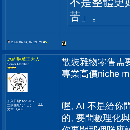
不是整體更
苦」。
2026-04-14, 07:29 PM #
5
冰的啦魔王大人
散裝雜物零售需要
Senior Member
專業高價niche 
加入日期: Apr 2017
喔, AI 不是
您的住址: (╯-_-)╯ ~ ╩╩
文章: 1,462
的, 要問數理化
你要問那個咩應該