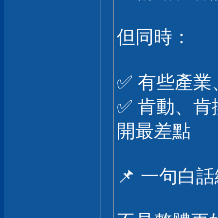
但同時：
✅ 有些產
✅ 肯動、
開最差點
📌 一句白