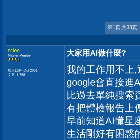
第1頁 共38頁
sclee
大家用AI做什麼?
Master Member
我的工作用不上
加入日期: Oct 2001
文章: 1,768
google會直接進
比過去單純搜索
有把體檢報告上傳
早前知道AI懂星
生活剛好有困惑的