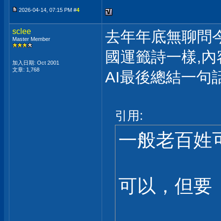
2026-04-14, 07:15 PM #
4
sclee
去年年底無聊問今
Master Member
國運籤詩一樣,內
加入日期: Oct 2001
文章: 1,768
AI最後總結一句
引用:
一般老百姓
可以，但要