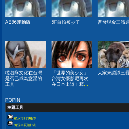
AE86運動版
5F自拍被抄了
普發現金三讀
啦啦隊文化在台灣
「世界的美少女」
大家來認識三
是否已成為意淫的
台灣女優胎尼再次
工具
在日本出道！釋出2
分鐘激戰預告令老
司機超期待
POPIN
主題工具
顯示可列印版本
傳送本頁給好友