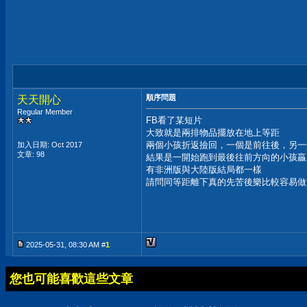
順序問題
天天開心
Regular Member
FB看了某短片
大致就是兩排物品擺放在地上等距
兩個小孩折返撿回，一個是前往後，另一
加入日期: Oct 2017
文章: 98
結果是一開始跑到最後往前方向的小孩贏
有非洲版與大陸版結局都一樣
請問同等距離下真的先苦後樂比較容易做
2025-05-31, 08:30 AM #
1
您也可能喜歡這些文章