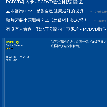
PCDVD斗內卡 - PCDVD數位科技討論區
立即諮詢HPV！是對自己健康最好的投資...
PR・台灣癌症基
臨時需要小額週轉？上【易借網】找人幫！...
PR・易借網
有沒有人看過一部北宜公路的早期鬼片 - PCDVD數
oversky.
我設計實驗的話，會讓一個小孩做兩種方
Junior Member
這樣比較能控制變因。
加入日期: Feb 2013
文章: 787