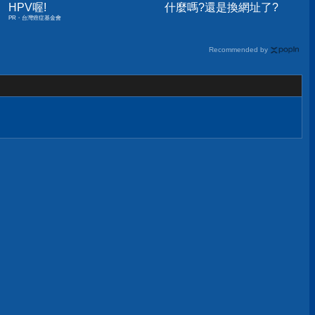
HPV喔!
什麼嗎?還是換網址了?
PR・台灣癌症基金會
Recommended by