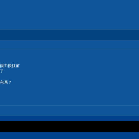
個由後往前
了
完嗎？