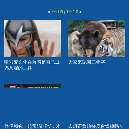
«
上一主題
|
下一主題
»
啦啦隊文化在台灣是否已成
大家來認識三疊字
為意淫的工具
伴侶和妳一起預防HPV，才
崁燈正負線接反會燒掉嗎？