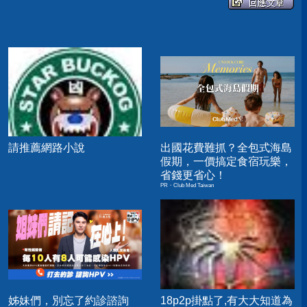
請推薦網路小說
出國花費難抓？全包式海島
假期，一價搞定食宿玩樂，
省錢更省心！
PR・Club Med Taiwan
姊妹們，別忘了約診諮詢
18p2p掛點了,有大大知道為