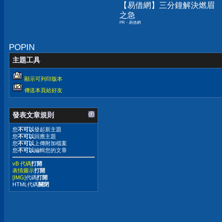
【易借網】三分鐘解決燃眉
之急
PR・易借網
POPIN
主題工具
顯示可列印版本
傳送本頁給好友
發表文章規則
您
不可以
發起新主題
您
不可以
回應主題
您
不可以
上傳附加檔案
您
不可以
編輯您的文章
vB 代碼
打開
表情圖示
打開
[IMG]
代碼
打開
HTML代碼
關閉