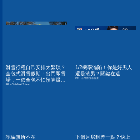
滑雪行程自己安排太繁瑣？
1/2機率淪陷！你是好男人
全包式滑雪假期：出門即雪
還是渣男？關鍵在這
PR・台灣癌症基金會
場，一價全包不怕預算爆
PR・Club Med Taiwan
表！
詐騙無所不在
下個月房租差一點？快上