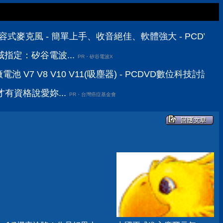
B 電容式麥克風 - 簡單上手、收音絕佳、軟體強大 - PCDV
指定：矽谷電波...
PR・矽谷電波X
池 V7 V8 V10 V11(吸塵器) - PCDVD數位科技討論區
有資格說愛妳...
PR・台灣癌症基金會