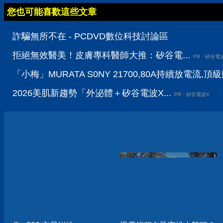
您也可能喜歡這些文章
詐騙無所不在 - PCDVD數位科技討論區
拒絕無效醫美！皮膚專科醫師大推：矽谷電...
PR・矽谷電
「小梅」MURATA S0NY 21700,80A持續放電流,頂級
2026美肌新趨勢「外泌體＋矽谷電波X...
PR・矽谷電波X