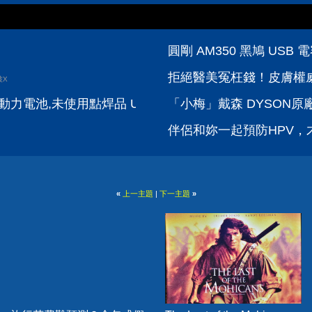
圓剛 AM350 黑鳩 US
拒絕醫美冤枉錢！皮膚權威
波X
動力電池,未使用點焊品 US21700VX40 US21700VTC6
「小梅」戴森 DYSON原廠電
伴侶和妳一起預防HPV，才
«
上一主題
|
下一主題
»