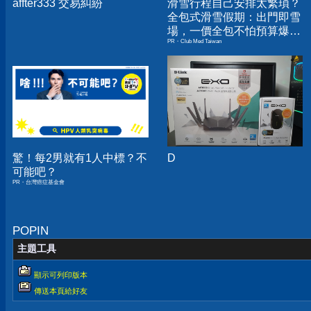
affter333 交易糾紛
滑雪行程自己安排太繁瑣？
全包式滑雪假期：出門即雪
場，一價全包不怕預算爆
PR・Club Med Taiwan
表！
驚！每2男就有1人中標？不
D
可能吧？
PR・台灣癌症基金會
POPIN
主題工具
顯示可列印版本
傳送本頁給好友