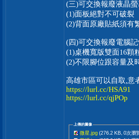
(三)可交換報廢液晶螢幕,
(1)面板絕對不可破裂
(2)背面原廠貼紙須
(四)可交換報廢電腦
(1)桌機寬版雙面16顆粒(
(2)不限腳位跟容量及
高雄市區可以自取,意
https://lurl.cc/HSA91
https://lurl.cc/qjPOp
上傳的圖像
微星.jpg
(276.2 KB, 0次瀏