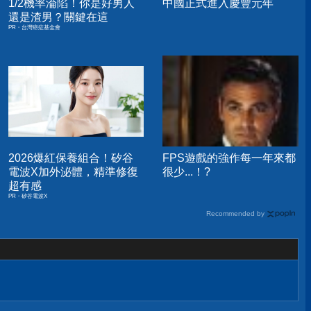
1/2機率淪陷！你是好男人
中國正式進入慶豐元年
還是渣男？關鍵在這
PR・台灣癌症基金會
2026爆紅保養組合！矽谷
FPS遊戲的強作每一年來都
電波X加外泌體，精準修復
很少...！?
超有感
PR・矽谷電波X
Recommended by