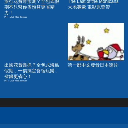
旅行花費難預測？全包式假
The Last of the Mohicans
期不只幫你省預算更省精
大地英豪 電影原聲帶
力！
PR・Club Med Taiwan
出國花費難抓？全包式海島
第一部中文發音日本謎片
假期，一價搞定食宿玩樂，
省錢更省心！
PR・Club Med Taiwan