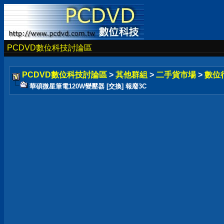
PCDVD數位科技討論區
PCDVD數位科技討論區
>
其他群組
>
二手貨市場
>
數位
華碩微星筆電120W變壓器 [交換] 報廢3C