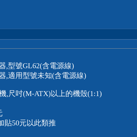
器,型號GL62(含電源線)
壓器,適用型號未知(含電源線)
尺吋(M-ATX)以上的機殼(1:1)
元
項加貼50元以此類推