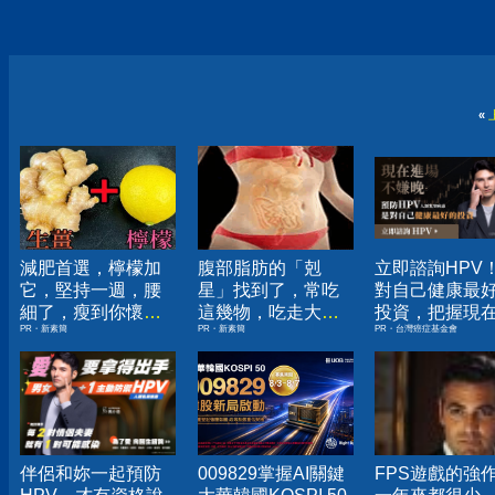
«
減肥首選，檸檬加
腹部脂肪的「剋
立即諮詢HPV
它，堅持一週，腰
星」找到了，常吃
對自己健康最
細了，瘦到你懷疑
這幾物，吃走大肚
投資，把握現
PR・新素簡
PR・新素簡
PR・台灣癌症基金會
人生
囊，瘦出小蠻腰
嫌晚！
伴侶和妳一起預防
009829掌握AI關鍵
FPS遊戲的強