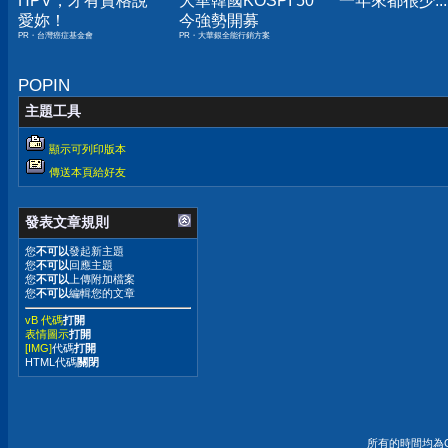
HPV，才有資格說
大華韓國KOSPI 50
一年來都很少...
愛妳！
今強勢開募
PR・台灣癌症基金會
PR・大華銀全能行銷方案
POPIN
主題工具
顯示可列印版本
傳送本頁給好友
發表文章規則
您
不可以
發起新主題
您
不可以
回應主題
您
不可以
上傳附加檔案
您
不可以
編輯您的文章
vB 代碼
打開
表情圖示
打開
[IMG]
代碼
打開
HTML代碼
關閉
所有的時間均為G