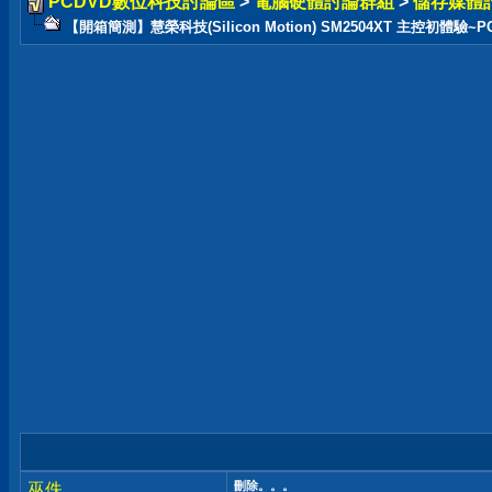
PCDVD數位科技討論區
>
電腦硬體討論群組
>
儲存媒體
【開箱簡測】慧榮科技(Silicon Motion) SM2504XT 主控初體驗~PCIe
刪除。。。
巫佚