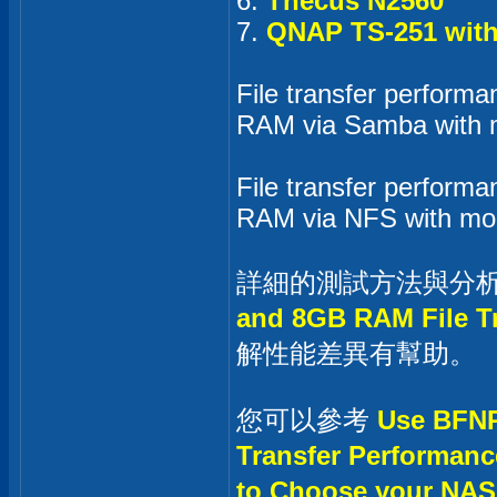
6.
Thecus N2560
7.
QNAP TS-251 with
File transfer perfo
RAM via Samba with
File transfer perfo
RAM via NFS with m
詳細的測試方法與分
and 8GB RAM File T
解性能差異有幫助。
您可以參考
Use BFNP
Transfer Performanc
to Choose your NAS