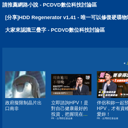
請推薦網路小說 - PCDVD數位科技討論區
[分享]HDD Regenerator v1.41 - 唯一可以修
大家來認識三疊字 - PCDVD數位科技討論區
«
政府擬限制晶片出
立即諮詢HPV！是
伴侶和妳一起
口南非
對自己健康最好的
HPV，才有資
投資，把握現在不
愛妳！
PR・台灣癌症基金會
PR・台灣癌症基金會
嫌晚！