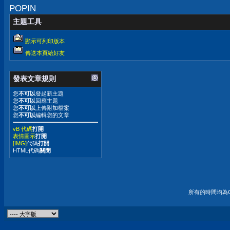
POPIN
主題工具
顯示可列印版本
傳送本頁給好友
發表文章規則
您
不可以
發起新主題
您
不可以
回應主題
您
不可以
上傳附加檔案
您
不可以
編輯您的文章
vB 代碼
打開
表情圖示
打開
[IMG]
代碼
打開
HTML代碼
關閉
所有的時間均為G