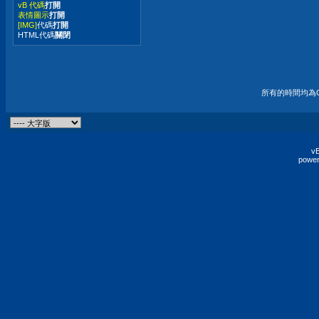
vB 代碼
打開
表情圖示
打開
[IMG]
代碼
打開
HTML代碼
關閉
所有的時間均為G
vB
power