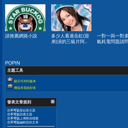
請推薦網路小說
多少人看過岳虹(迎
一對一與一對
弟)演的三級片阿..
氣耗電問題請
POPIN
主題工具
顯示可列印版本
傳送本頁給好友
發表文章規則
您
不可以
發起新主題
您
不可以
回應主題
您
不可以
上傳附加檔案
您
不可以
編輯您的文章