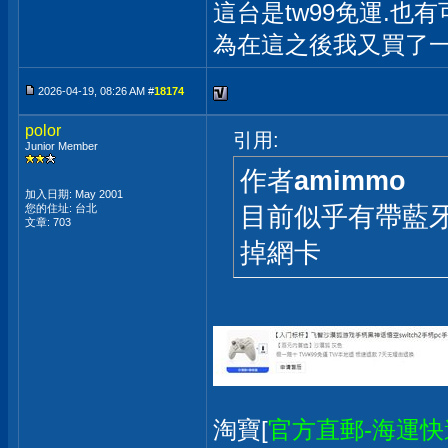
這台是tw99免運.也有
為在這之後我又買了一
2026-04-19, 08:26 AM #
18174
polor
引用:
Junior Member
作者
amimmo
加入日期: May 2001
目前似乎有帶藍牙
您的住址: 台北
文章: 703
掉網卡
淘寶[
官方直郵-海運快