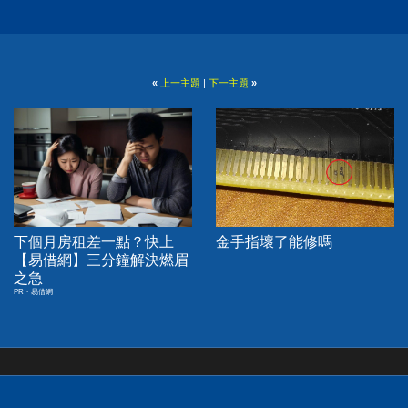
«
上一主題
|
下一主題
»
下個月房租差一點？快上
金手指壞了能修嗎
【易借網】三分鐘解決燃眉
之急
PR・易借網