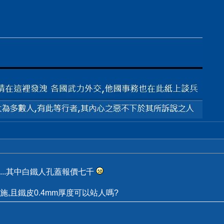
..其中白鐵人孔蓋報價七千
,且鐵皮0.4mm厚度可以站人嗎?