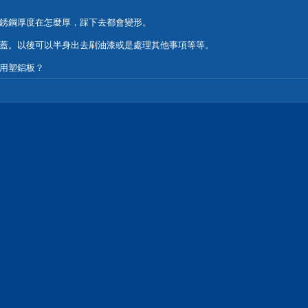
銹鋼厚度在怎麼厚，踩下去都會變形。
蓋。以後可以半身出去刷油漆或是處理其他事項等等。
用塑鋁板？