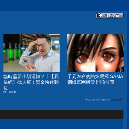
臨時需要小額週轉？上【易
千元左右的酷炫選擇 SAMA
借網】找人幫！資金快速到
鋼鐵軍團機殼 開箱分享
位
PR・易借網
Recommended by