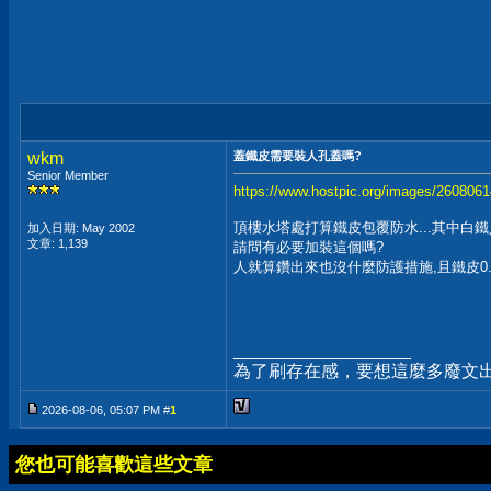
wkm
蓋鐵皮需要裝人孔蓋嗎?
Senior Member
https://www.hostpic.org/images/260806
頂樓水塔處打算鐵皮包覆防水...其中白
加入日期: May 2002
文章: 1,139
請問有必要加裝這個嗎?
人就算鑽出來也沒什麼防護措施,且鐵皮0.
__________________
為了刷存在感，要想這麼多廢文
2026-08-06, 05:07 PM #
1
您也可能喜歡這些文章