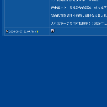
行走鐵皮上，是找骨架處踩踏。鐵皮或不
我自己喜歡處理小細節，所以會加裝人孔
人孔蓋不一定要用不銹鋼吧？！或許可以
2026-08-07, 11:07 AM #
3