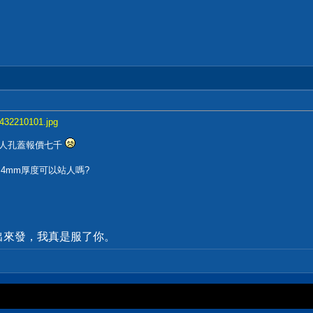
1432210101.jpg
鐵人孔蓋報價七千
4mm厚度可以站人嗎?
出來發，我真是服了你。