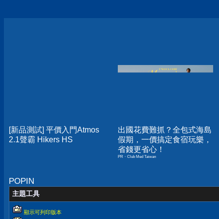
[新品測試] 平價入門Atmos
出國花費難抓？全包式海島
2.1聲霸 Hikers HS
假期，一價搞定食宿玩樂，
省錢更省心！
PR・Club Med Taiwan
POPIN
主題工具
顯示可列印版本