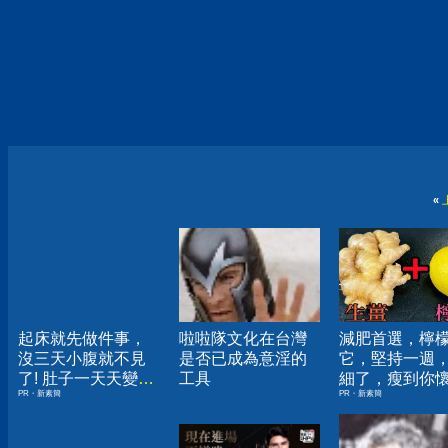
«
起床就先做件事，
啦啦隊文化在台灣
減肥首選，檸
沒三天小腹就不見
是否已成為意淫的
它，堅持一週
了! 肚子一天天變
工具
細了，瘦到你
PR・新素簡
PR・新素簡
小！
人生