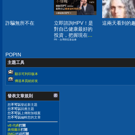
詐騙無所不在
立即諮詢HPV！是
這兩天看到的
對自己健康最好的
投資，把握現在不
PR・台灣癌症基金會
嫌晚！
POPIN
主題工具
顯示可列印版本
傳送本頁給好友
發表文章規則
您
不可以
發起新主題
您
不可以
回應主題
您
不可以
上傳附加檔案
您
不可以
編輯您的文章
vB 代碼
打開
表情圖示
打開
[IMG]
代碼
打開