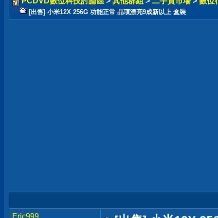
PCDVD數位科技討論區
>
其他群組
>
二手貨市場
>
數位
[出售] 小米12X 256G 功能正常 品項漂亮9成新以上 盒裝
Eric999