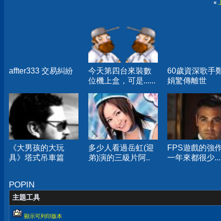
«
affter333 交易糾紛
今天第四台來裝數
60歲資深歌手
位機上盒，可是......
娟驚傳離世
《大男孩的大玩
多少人看過岳虹(迎
FPS遊戲的強
具》塔式吊車篇
弟)演的三級片阿..
一年來都很少...
POPIN
主題工具
顯示可列印版本