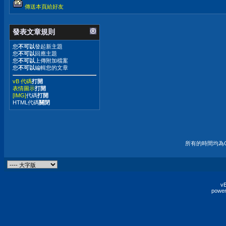
傳送本頁給好友
發表文章規則
您
不可以
發起新主題
您
不可以
回應主題
您
不可以
上傳附加檔案
您
不可以
編輯您的文章
vB 代碼
打開
表情圖示
打開
[IMG]
代碼
打開
HTML代碼
關閉
所有的時間均為G
vB
power