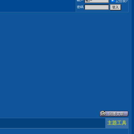
帳戶
記住我?
密碼
主題工具