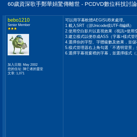
60歲資深歌手鄭華娟驚傳離世 - PCDVD數位科技討
bebo1210
可以用字幕軟體AEGISUB來處理。
Senior Member
1.載入SRT（須Unicode或UTF-8編碼）
2.使用空白影片以直視效果（視訊>使用
3.建立樣式以便存成ASS（字幕>樣式管
4.選擇你的字型、字體級數及效果，並
5.樣式管理器右上角勾選「不透明背景」
6.選擇字幕視窗裡的字幕，並選擇樣式
加入日期: May 2002
您的住址: 陣亡者的靈堂
文章: 1,071