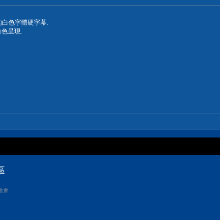
的白色字體硬字幕.
色呈現.
區
金會