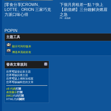
[零食分享]CROWN、
下個月房租差一點？快上
LOTTE、ORION 三家巧克
【易借網】三分鐘解決燃眉
力派口味心得
之急
PR・易借網
POPIN
主題工具
顯示可列印版本
傳送本頁給好友
發表文章規則
您
不可以
發起新主題
您
不可以
回應主題
您
不可以
上傳附加檔案
您
不可以
編輯您的文章
vB 代碼
打開
表情圖示
打開
[IMG]
代碼
打開
HTML代碼
關閉