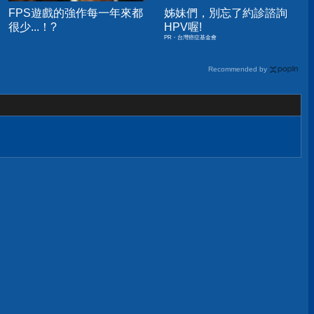
FPS遊戲的強作每一年來都
姊妹們，別忘了約診諮詢
很少...！?
HPV喔!
PR・台灣癌症基金會
Recommended by