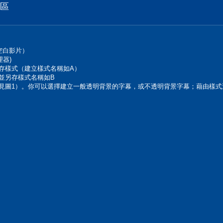
論區
空白影片）
理器)
儲存樣式（建立樣式名稱如A）
並另存樣式名稱如B
（見圖1）。你可以選擇建立一般透明背景的字幕，或不透明背景字幕；藉由樣