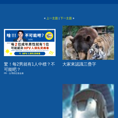
«
上一主題
|
下一主題
»
驚！每2男就有1人中標？不
大家來認識三疊字
可能吧？
PR・台灣癌症基金會