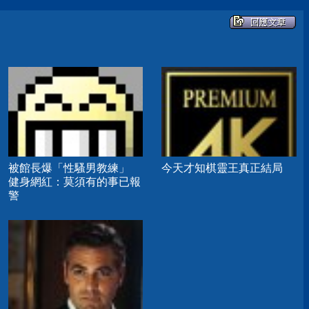
被館長爆「性騷男教練」
今天才知棋靈王真正結局
健身網紅：莫須有的事已報
警