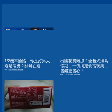
1/2機率淪陷！你是好男人
出國花費難抓？全包式海島
還是渣男？關鍵在這
假期，一價搞定食宿玩樂，
PR・台灣癌症基金會
省錢更省心！
PR・Club Med Taiwan