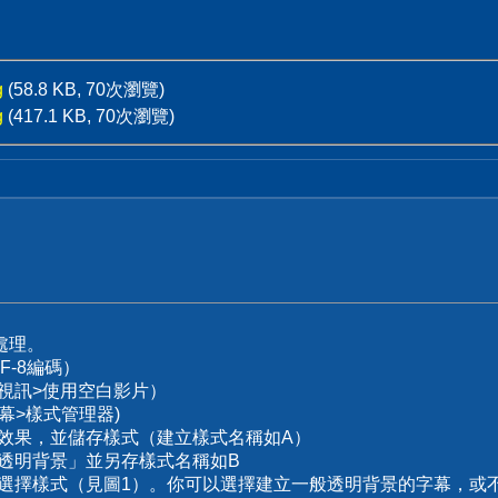
g
(58.8 KB, 70次瀏覽)
g
(417.1 KB, 70次瀏覽)
處理。
TF-8編碼）
（視訊>使用空白影片）
幕>樣式管理器)
及效果，並儲存樣式（建立樣式名稱如A）
不透明背景」並另存樣式名稱如B
並選擇樣式（見圖1）。你可以選擇建立一般透明背景的字幕，或