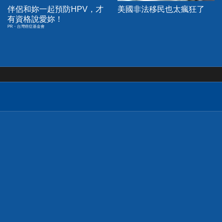
伴侶和妳一起預防HPV，才
美國非法移民也太瘋狂了
有資格說愛妳！
PR・台灣癌症基金會