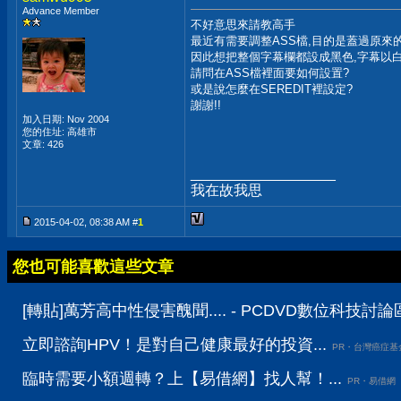
Advance Member
不好意思來請教高手
最近有需要調整ASS檔,目的是蓋過原來
因此想把整個字幕欄都設成黑色,字幕以白
請問在ASS檔裡面要如何設置?
或是說怎麼在SEREDIT裡設定?
謝謝!!
加入日期: Nov 2004
您的住址: 高雄市
文章: 426
__________________
我在故我思
2015-04-02, 08:38 AM #
1
您也可能喜歡這些文章
[轉貼]萬芳高中性侵害醜聞.... - PCDVD數位科技討論
立即諮詢HPV！是對自己健康最好的投資...
PR・台灣癌症基
臨時需要小額週轉？上【易借網】找人幫！...
PR・易借網