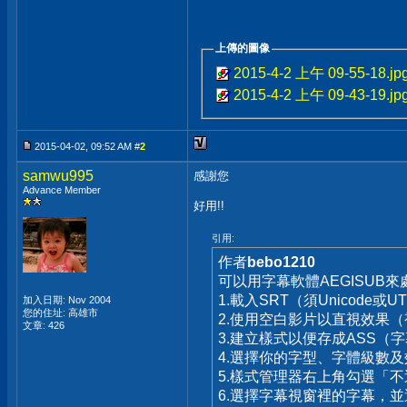
上傳的圖像
2015-4-2 上午 09-55-18.jp
2015-4-2 上午 09-43-19.jp
2015-04-02, 09:52 AM #
2
samwu995
感謝您
Advance Member
好用!!
引用:
作者
bebo1210
可以用字幕軟體AEGISUB來
1.載入SRT（須Unicode或U
加入日期: Nov 2004
您的住址: 高雄市
2.使用空白影片以直視效果
文章: 426
3.建立樣式以便存成ASS（字
4.選擇你的字型、字體級數
5.樣式管理器右上角勾選「
6.選擇字幕視窗裡的字幕，