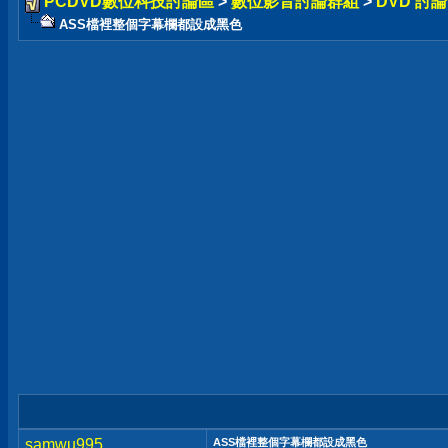
PCDVD數位科技討論區
>
數位影音討論群組
>
DVD 討
ASS檔裡整個字幕欄都設成黑色
samwu995
ASS檔裡整個字幕欄都設成黑色