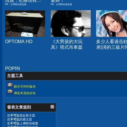
投資，把握現在不
愛妳！
PR・台灣癌症基金會
PR・台灣癌症基金會
嫌晚！
OPTOMA HD
《大男孩的大玩
多少人看過岳虹
具》塔式吊車篇
弟)演的三級片阿
POPIN
主題工具
顯示可列印版本
傳送本頁給好友
發表文章規則
您
不可以
發起新主題
您
不可以
回應主題
您
不可以
上傳附加檔案