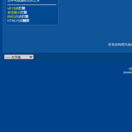
您
不可以
編輯您的文章
vB 代碼
打開
表情圖示
打開
[IMG]
代碼
打開
HTML代碼
關閉
所有的時間均為G
vB
power