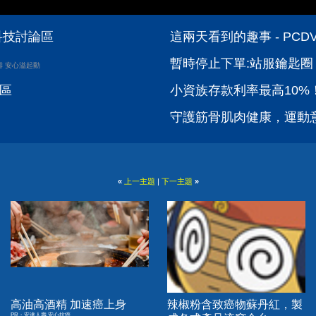
位科技討論區
這兩天看到的趣事 - PC
暫時停止下單:站服鑰匙圈 
壽 安心溢起動
論區
小資族存款利率最高10%！
守護筋骨肌肉健康，運動
«
上一主題
|
下一主題
»
高油高酒精 加速癌上身
辣椒粉含致癌物蘇丹紅，製
PR・安達人壽 安心抗癌