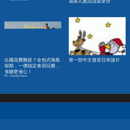
成各式產品流竄全台
出國花費難抓？全包式海島
第一部中文發音日本謎片
假期，一價搞定食宿玩樂，
省錢更省心！
PR・Club Med Taiwan