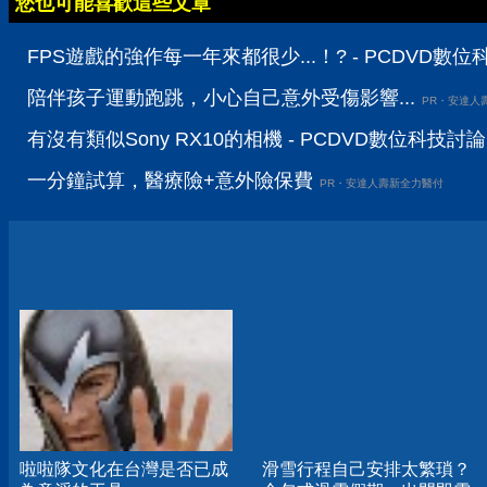
您也可能喜歡這些文章
FPS遊戲的強作每一年來都很少...！? - PCDVD數
陪伴孩子運動跑跳，小心自己意外受傷影響...
PR・安達人
有沒有類似Sony RX10的相機 - PCDVD數位科技討
一分鐘試算，醫療險+意外險保費
PR・安達人壽新全力醫付
啦啦隊文化在台灣是否已成
滑雪行程自己安排太繁瑣？