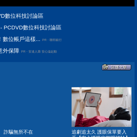
DVD數位科技討論區
- PCDVD數位科技討論區
數位帳戶這樣...
PR・聯邦銀行
意外保障
PR・安達人壽 安心溢起動
詐騙無所不在
追劇追太久 護眼保單要入