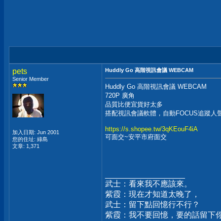
pets
Huddly Go 高階視訊會議 WEBCAM
Senior Member
Huddly Go 高階視訊會議 WEBCAM
720P 廣角
品質比便宜貨好太多
搭配視訊會議軟體，自動FOCUS追蹤人
https://s.shopee.tw/3qKEouF4iA
加入日期: Jun 2001
可面交~安平市府面交
您的住址: 綠島
文章: 1,371
__________________
武士：看來我不應該來。
紫霞：現在才知道太晚了，
武士：留下點回憶行不行？
紫霞：我不要回憶，要的話留下