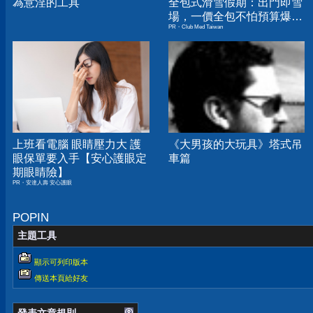
為意淫的工具
全包式滑雪假期：出門即雪
場，一價全包不怕預算爆
PR・Club Med Taiwan
表！
上班看電腦 眼睛壓力大 護
《大男孩的大玩具》塔式吊
眼保單要入手【安心護眼定
車篇
期眼睛險】
PR・安達人壽 安心護眼
POPIN
主題工具
顯示可列印版本
傳送本頁給好友
發表文章規則