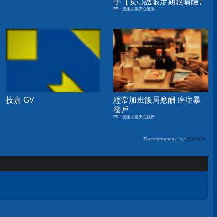
手【安心護眼定期眼睛險】
PR・安達人壽 安心護眼
技嘉 GV
經常加班飯局應酬 癌症暴
發戶
PR・安達人壽 安心抗癌
Recommended by