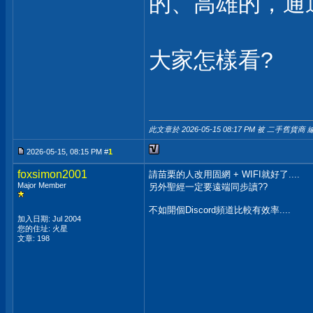
的、高雄的，通
大家怎樣看?
此文章於 2026-05-15
08:17 PM
被 二手舊貨商 編
2026-05-15, 08:15 PM #
1
foxsimon2001
請苗栗的人改用固網 + WIFI就好了....
Major Member
另外聖經一定要遠端同步讀??
不如開個Discord頻道比較有效率....
加入日期: Jul 2004
您的住址: 火星
文章: 198