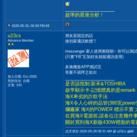
__________________
超準的星座分析！
2026-05-26, 06:58 PM #
3
u23cs
朋友是固定的話
Advance Member
換別家通訊軟體丫
messenger 家人使用都很順~ 你可以測
(只要"FB"互加好友就能通訊使用)
多換幾套APP測試完
答案不就呼之欲出
加入日期: Oct 2005
__________________
您的住址: 台南
是否該抵制:新禾&TOSHIBA
文章: 333
啟亨顯示卡-記憶體真的是remark
海X卑劣的詐欺手法
海X令人心碎的品管(380瓦powe
爛廠家 海X的POWER 標示不實
在買海X電源前,請各位注意幾件事
關於買到海X新版430W裡面的電
此文章於 2026-05-28
08:31 AM
被 u23cs 編輯.