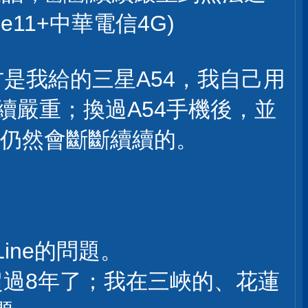
e11+中華電信4G)
方是我給的三星A54，我自己用
續嚴重；換過A54手機後，並
是仍然會斷斷續續的。
ne的問題。
經超過8年了；我在三峽的、花蓮