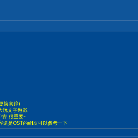
試
r更換實錄)
 大玩文字遊戲
情!!很重要~
容還是OST的網友可以參考一下