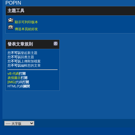
POPIN
主題工具
顯示可列印版本
傳送本頁給好友
發表文章規則
您
不可以
發起新主題
您
不可以
回應主題
您
不可以
上傳附加檔案
您
不可以
編輯您的文章
vB 代碼
打開
表情圖示
打開
[IMG]
代碼
打開
HTML代碼
關閉