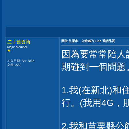
關於 苗栗市、公館鄉的 Line 通話品質
二手舊貨商
Major Member
因為要常常陪人
加入日期: Apr 2018
期碰到一個問題
文章: 222
1.我(在新北)
行。(我用4G，
2.我和苗栗縣公