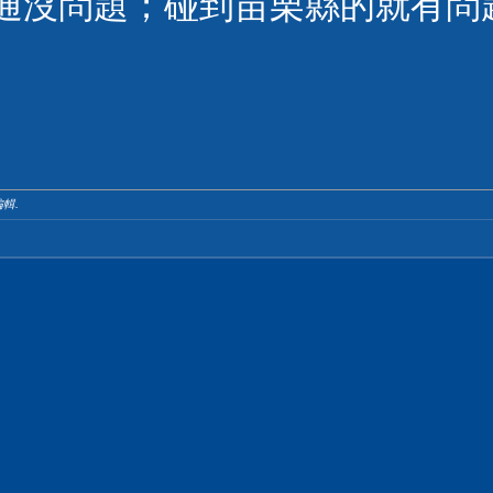
通沒問題；碰到苗栗縣的就有問
輯.