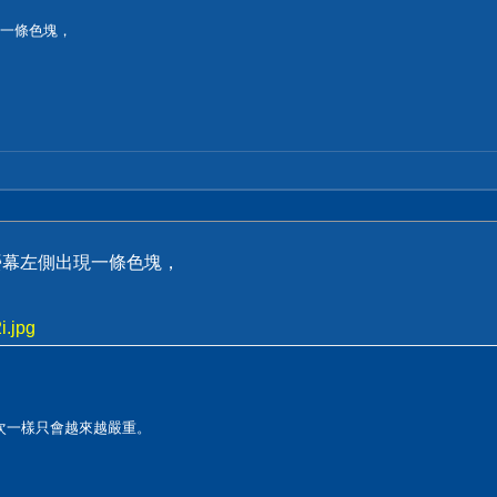
現一條色塊，
螢幕左側出現一條色塊，
i.jpg
次一樣只會越來越嚴重。