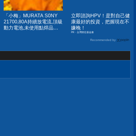
「小梅」MURATA S0NY
立即諮詢HPV！是對自己健
21700,80A持續放電流,頂級
康最好的投資，把握現在不
動力電池,未使用點焊品
嫌晚！
PR・台灣癌症基金會
US21700VX40
US21700VTC6
Recommended by