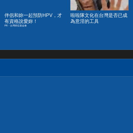
伴侶和妳一起預防HPV，才
啦啦隊文化在台灣是否已成
有資格說愛妳！
為意淫的工具
PR・台灣癌症基金會