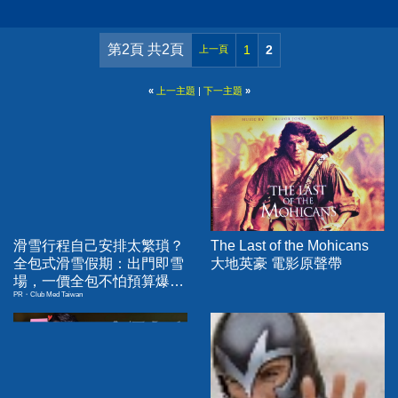
第2頁 共2頁
1
2
上一頁
«
上一主題
|
下一主題
»
滑雪行程自己安排太繁瑣？
The Last of the Mohicans
全包式滑雪假期：出門即雪
大地英豪 電影原聲帶
場，一價全包不怕預算爆
PR・Club Med Taiwan
表！