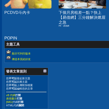
PCDVD斗內卡
下個月房租差一點？快上
【易借網】三分鐘解決燃眉
之急
PR・易借網
POPIN
主題工具
顯示可列印版本
傳送本頁給好友
發表文章規則
您
不可以
發起新主題
您
不可以
回應主題
您
不可以
上傳附加檔案
您
不可以
編輯您的文章
vB 代碼
打開
表情圖示
打開
[IMG]
代碼
打開
HTML代碼
關閉