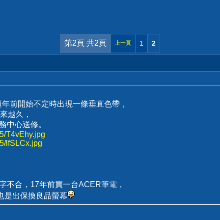
第2頁 共2頁
1
2
上一頁
曆過年前開始不定時出現一條垂直色帶，
來越久，
服務中心送修。
25/T4vEhy.jpg
25/lfSLCx.jpg
字不合，17年前買一台ACER筆電，
也是出保換良品螢幕