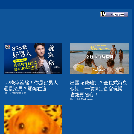
1/2機率淪陷！你是好男人
出國花費難抓？全包式海島
還是渣男？關鍵在這
假期，一價搞定食宿玩樂，
PR・台灣癌症基金會
省錢更省心！
PR・Club Med Taiwan