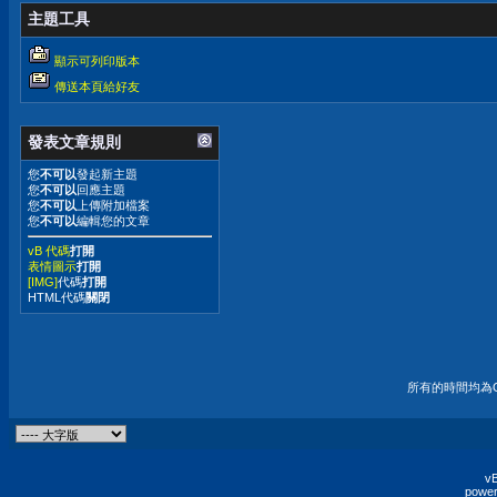
主題工具
顯示可列印版本
傳送本頁給好友
發表文章規則
您
不可以
發起新主題
您
不可以
回應主題
您
不可以
上傳附加檔案
您
不可以
編輯您的文章
vB 代碼
打開
表情圖示
打開
[IMG]
代碼
打開
HTML代碼
關閉
所有的時間均為G
vB
power