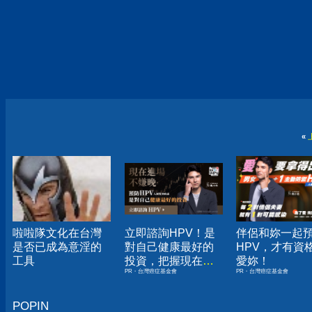
«
啦啦隊文化在台灣
立即諮詢HPV！是
伴侶和妳一起
是否已成為意淫的
對自己健康最好的
HPV，才有資
工具
投資，把握現在不
愛妳！
PR・台灣癌症基金會
PR・台灣癌症基金會
嫌晚！
POPIN