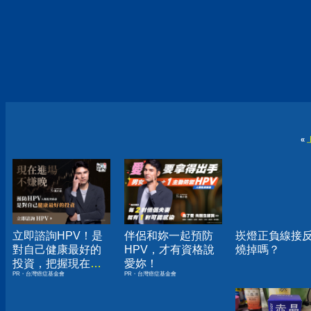
«
立即諮詢HPV！是
伴侶和妳一起預防
崁燈正負線接
對自己健康最好的
HPV，才有資格說
燒掉嗎？
投資，把握現在不
愛妳！
PR・台灣癌症基金會
PR・台灣癌症基金會
嫌晚！