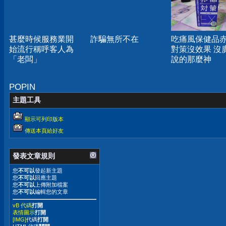
甚麼時候服務業開
詐騙無所不在
吃痛風保健品
始流行稱呼客人為
對策沒效果 沒
「老闆」
說的那麼神
POPIN
主題工具
顯示可列印版本
傳送本頁給好友
發表文章規則
您
不可以
發起新主題
您
不可以
回應主題
您
不可以
上傳附加檔案
您
不可以
編輯您的文章
vB 代碼
打開
表情圖示
打開
[IMG]
代碼
打開