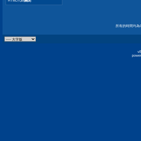
HTML代碼
關閉
所有的時間均為G
vB
power