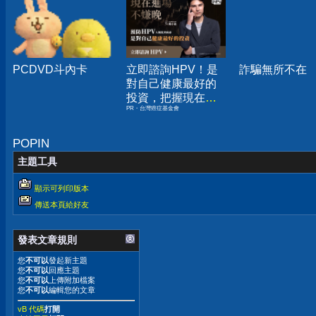
PCDVD斗內卡
立即諮詢HPV！是
詐騙無所不在
對自己健康最好的
投資，把握現在不
PR・台灣癌症基金會
嫌晚！
POPIN
主題工具
顯示可列印版本
傳送本頁給好友
發表文章規則
您
不可以
發起新主題
您
不可以
回應主題
您
不可以
上傳附加檔案
您
不可以
編輯您的文章
vB 代碼
打開