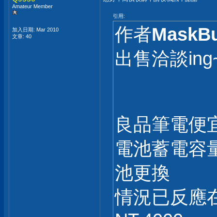
Amateur Member
引用:
作者
MaskBu
加入日期: Mar 2010
文章: 40
出售洽談in
良品筆電便
電池蓄電容
池更換
情況已反應