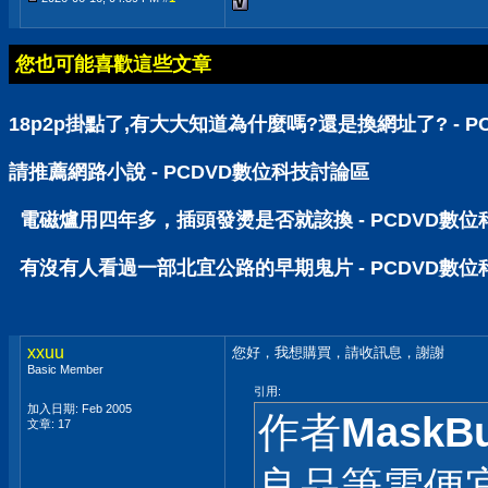
您也可能喜歡這些文章
18p2p掛點了,有大大知道為什麼嗎?還是換網址了? - 
請推薦網路小說 - PCDVD數位科技討論區
電磁爐用四年多，插頭發燙是否就該換 - PCDVD數
有沒有人看過一部北宜公路的早期鬼片 - PCDVD數
xxuu
您好，我想購買，請收訊息，謝謝
Basic Member
引用:
加入日期: Feb 2005
作者
MaskBu
文章: 17
良品筆電便