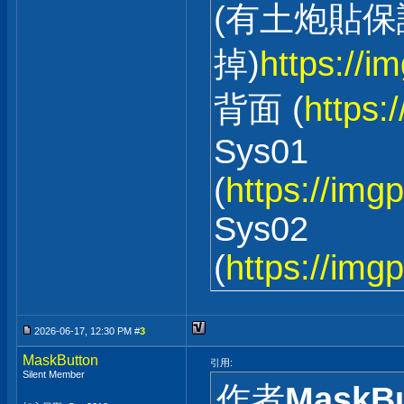
(有土炮貼
掉)
https://i
背面 (
https:
Sys01
(
https://im
Sys02
(
https://img
2026-06-17, 12:30 PM #
3
MaskButton
引用:
Silent Member
作者
MaskBu