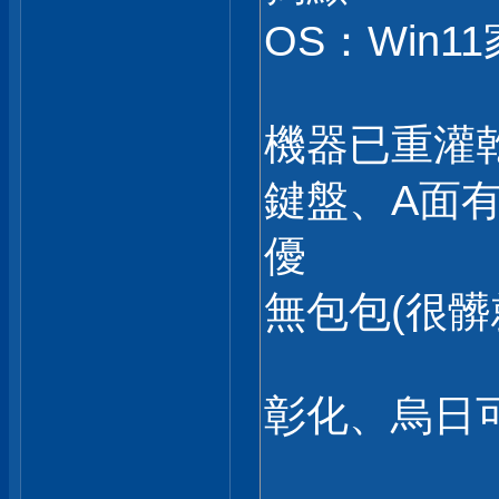
OS：Win11家
機器已重灌
鍵盤、A面
優
無包包(很髒
彰化、烏日