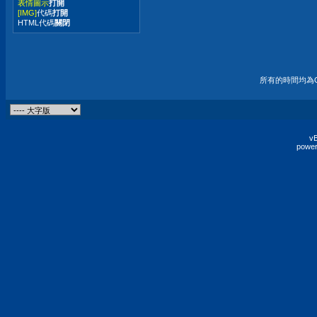
表情圖示
打開
[IMG]
代碼
打開
HTML代碼
關閉
所有的時間均為G
vB
power