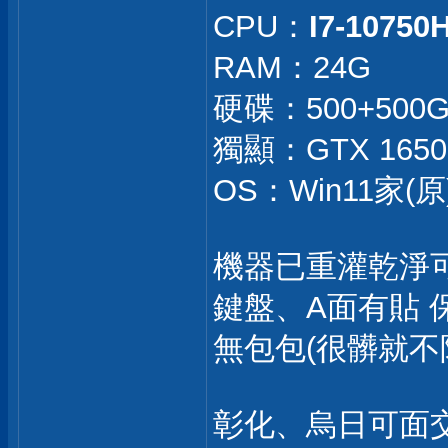
CPU：
I7-10750
RAM：24G
硬碟：500+500
獨顯：GTX 1650
OS：Win11家(原)
機器已重灌乾淨
鍵盤、A面有貼
無包包(很髒就不
彰化、烏日可面