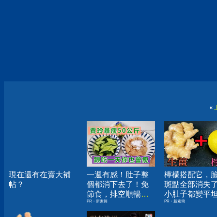
«
現在還有在賣大補
一週有感！肚子整
檸檬搭配它，
帖？
個都消下去了！免
斑點全部消失
節食，排空順暢就
小肚子都變平
PR・新素簡
PR・新素簡
夠