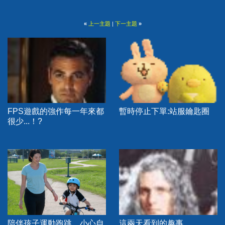
«
上一主題
|
下一主題
»
FPS遊戲的強作每一年來都
暫時停止下單:站服鑰匙圈
很少...！?
陪伴孩子運動跑跳，小心自
這兩天看到的趣事