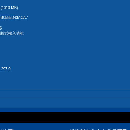
 (1010 MB)
-B0585D43ACA7
器
觸控式輸入功能
297.0