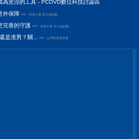
為意淫的工具 - PCDVD數位科技討論區
意外保障
PR・安達人壽 安心溢起動
更完善的守護
PR・安達人壽 安心溢起動
還是渣男？關...
PR・台灣癌症基金會