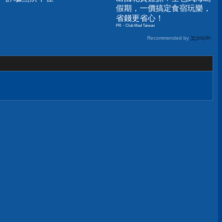
假期，一價搞定食宿玩樂，
省錢更省心！
PR・Club Med Taiwan
Recommended by