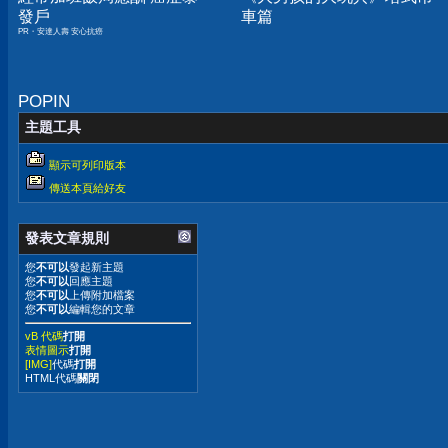
發戶
車篇
PR・安達人壽 安心抗癌
POPIN
主題工具
顯示可列印版本
傳送本頁給好友
發表文章規則
您
不可以
發起新主題
您
不可以
回應主題
您
不可以
上傳附加檔案
您
不可以
編輯您的文章
vB 代碼
打開
表情圖示
打開
[IMG]
代碼
打開
HTML代碼
關閉