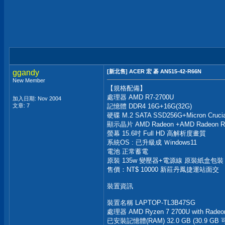
ggandy
[新北售] ACER 宏 碁 AN515-42-R66N
New Member
【規格配備】
處理器 AMD R7-2700U
加入日期: Nov 2004
文章: 7
記憶體 DDR4 16G+16G(32G)
硬碟 M.2 SATA SSD256G+Micron Cruci
顯示晶片 AMD Radeon +AMD Radeon R
螢幕 15.6吋 Full HD 高解析度畫質
系統OS : 已升級成 Ｗindows11
電池 正常蓄電
原裝 135w 變壓器+電源線 原裝紙盒包裝
售價：NT$ 10000 新莊丹鳳捷運站面交
裝置資訊
裝置名稱 LAPTOP-TL3B47SG
處理器 AMD Ryzen 7 2700U with Radeon 
已安裝記憶體(RAM) 32.0 GB (30.9 GB 