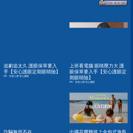
追劇追太久 護眼保單要入
上班看電腦 眼睛壓力大 護
手【安心護眼定期眼睛險】
眼保單要入手【安心護眼定
PR・安達人壽 安心護眼
期眼睛險】
PR・安達人壽 安心護眼
詐騙無所不在
出國花費難抓？全包式海島