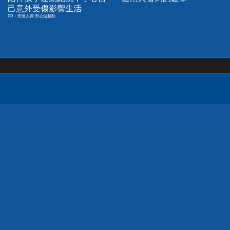
己意外受傷影響生活
PR・安達人壽 安心溢起動