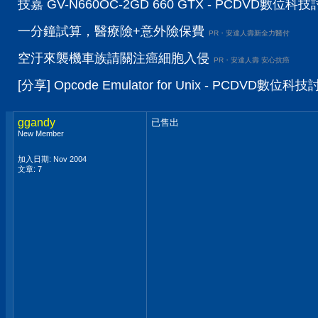
技嘉 GV-N660OC-2GD 660 GTX - PCDVD數位科
一分鐘試算，醫療險+意外險保費
PR・安達人壽新全力醫付
空汙來襲機車族請關注癌細胞入侵
PR・安達人壽 安心抗癌
[分享] Opcode Emulator for Unix - PCDVD數位科
ggandy
已售出
New Member
加入日期: Nov 2004
文章: 7