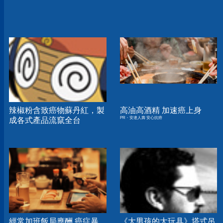
辣椒粉含致癌物蘇丹紅，製
高油高酒精 加速癌上身
PR・安達人壽 安心抗癌
成各式產品流竄全台
經常加班飯局應酬 癌症暴
《大男孩的大玩具》塔式吊